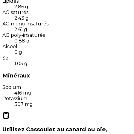
Lipides
7.86
g
AG saturés
2.43
g
AG mono-insaturés
2.61
g
AG poly-insaturés
0.88
g
Alcool
0
g
Sel
1.05
g
Minéraux
Sodium
416
mg
Potassium
307
mg
Utilisez
Cassoulet au canard ou oie,