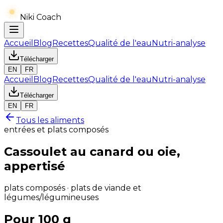
Niki Coach
Accueil
Blog
Recettes
Qualité de l'eau
Nutri-analyse
Télécharger
EN
FR
Accueil
Blog
Recettes
Qualité de l'eau
Nutri-analyse
Télécharger
EN
FR
Tous les aliments
entrées et plats composés
Cassoulet au canard ou oie,
appertisé
plats composés · plats de viande et
légumes/légumineuses
Pour 100 g