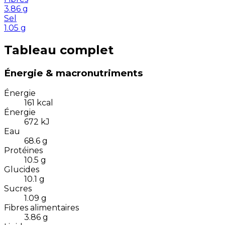
3.86
g
Sel
1.05
g
Tableau complet
Énergie & macronutriments
Énergie
161
kcal
Énergie
672
kJ
Eau
68.6
g
Protéines
10.5
g
Glucides
10.1
g
Sucres
1.09
g
Fibres alimentaires
3.86
g