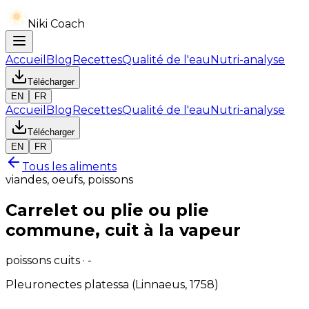
Niki Coach
Accueil
Blog
Recettes
Qualité de l'eau
Nutri-analyse
Télécharger
EN
FR
Accueil
Blog
Recettes
Qualité de l'eau
Nutri-analyse
Télécharger
EN
FR
Tous les aliments
viandes, oeufs, poissons
Carrelet ou plie ou plie
commune, cuit à la vapeur
poissons cuits · -
Pleuronectes platessa (Linnaeus, 1758)