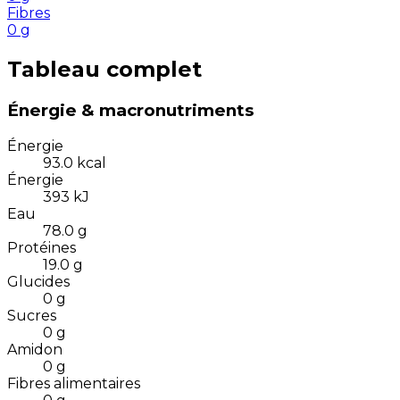
Fibres
0
g
Tableau complet
Énergie & macronutriments
Énergie
93.0
kcal
Énergie
393
kJ
Eau
78.0
g
Protéines
19.0
g
Glucides
0
g
Sucres
0
g
Amidon
0
g
Fibres alimentaires