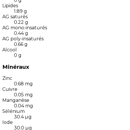
0
g
Lipides
1.89
g
AG saturés
0.22
g
AG mono-insaturés
0.44
g
AG poly-insaturés
0.66
g
Alcool
0
g
Minéraux
Zinc
0.68
mg
Cuivre
0.05
mg
Manganèse
0.04
mg
Sélénium
30.4
µg
Iode
30.0
µg