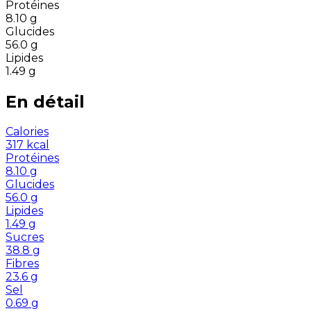
Protéines
8.10
g
Glucides
56.0
g
Lipides
1.49
g
En détail
Calories
317
kcal
Protéines
8.10
g
Glucides
56.0
g
Lipides
1.49
g
Sucres
38.8
g
Fibres
23.6
g
Sel
0.69
g