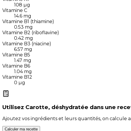
108
µg
Vitamine C
14.6
mg
Vitamine B1 (thiamine)
0.53
mg
Vitamine B2 (riboflavine)
0.42
mg
Vitamine B3 (niacine)
6.57
mg
Vitamine B5
1.47
mg
Vitamine B6
1.04
mg
Vitamine B12
0
µg
Utilisez
Carotte, déshydratée
dans une rece
Ajoutez vos ingrédients et leurs quantités, on calcul
Calculer ma recette