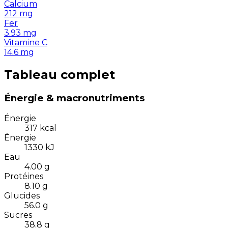
Calcium
212
mg
Fer
3.93
mg
Vitamine C
14.6
mg
Tableau complet
Énergie & macronutriments
Énergie
317
kcal
Énergie
1330
kJ
Eau
4.00
g
Protéines
8.10
g
Glucides
56.0
g
Sucres
38.8
g