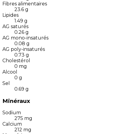
Fibres alimentaires
23.6
g
Lipides
1.49
g
AG saturés
0.26
g
AG mono-insaturés
0.08
g
AG poly-insaturés
0.73
g
Cholestérol
0
mg
Alcool
0
g
Sel
0.69
g
Minéraux
Sodium
275
mg
Calcium
212
mg