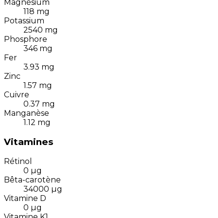
Magnésium
118
mg
Potassium
2540
mg
Phosphore
346
mg
Fer
3.93
mg
Zinc
1.57
mg
Cuivre
0.37
mg
Manganèse
1.12
mg
Vitamines
Rétinol
0
µg
Bêta-carotène
34000
µg
Vitamine D
0
µg
Vitamine K1