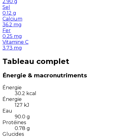
2.90
g
Sel
0.12
g
Calcium
36.2
mg
Fer
0.25
mg
Vitamine C
3.73
mg
Tableau complet
Énergie & macronutriments
Énergie
30.2
kcal
Énergie
127
kJ
Eau
90.0
g
Protéines
0.78
g
Glucides