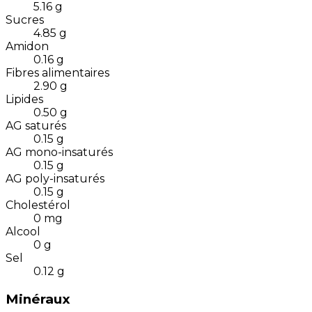
5.16
g
Sucres
4.85
g
Amidon
0.16
g
Fibres alimentaires
2.90
g
Lipides
0.50
g
AG saturés
0.15
g
AG mono-insaturés
0.15
g
AG poly-insaturés
0.15
g
Cholestérol
0
mg
Alcool
0
g
Sel
0.12
g
Minéraux