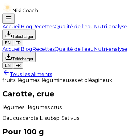
Niki Coach
Accueil
Blog
Recettes
Qualité de l'eau
Nutri-analyse
Télécharger
EN
FR
Accueil
Blog
Recettes
Qualité de l'eau
Nutri-analyse
Télécharger
EN
FR
Tous les aliments
fruits, légumes, légumineuses et oléagineux
Carotte, crue
légumes · légumes crus
Daucus carota L. subsp. Sativus
Pour 100 g