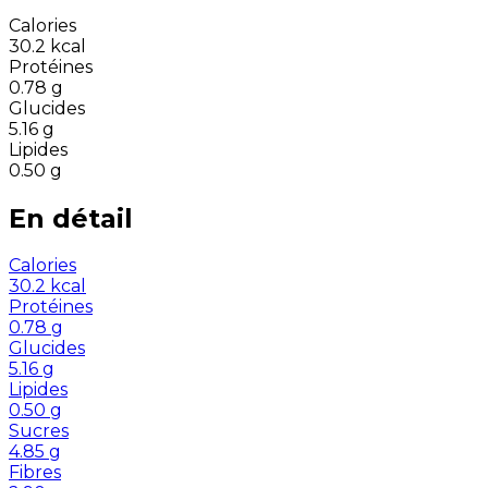
Calories
30.2
kcal
Protéines
0.78
g
Glucides
5.16
g
Lipides
0.50
g
En détail
Calories
30.2
kcal
Protéines
0.78
g
Glucides
5.16
g
Lipides
0.50
g
Sucres
4.85
g
Fibres