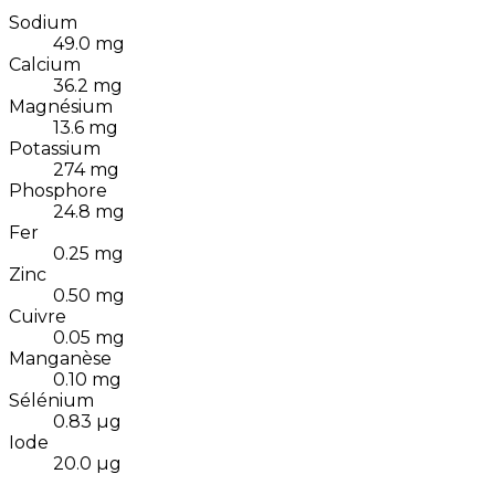
Sodium
49.0
mg
Calcium
36.2
mg
Magnésium
13.6
mg
Potassium
274
mg
Phosphore
24.8
mg
Fer
0.25
mg
Zinc
0.50
mg
Cuivre
0.05
mg
Manganèse
0.10
mg
Sélénium
0.83
µg
Iode
20.0
µg