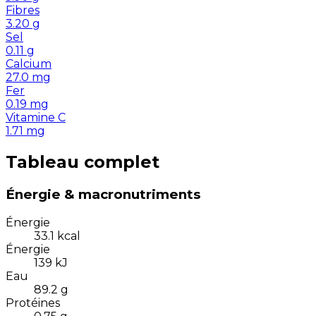
Fibres
3.20
g
Sel
0.11
g
Calcium
27.0
mg
Fer
0.19
mg
Vitamine C
1.71
mg
Tableau complet
Énergie & macronutriments
Énergie
33.1
kcal
Énergie
139
kJ
Eau
89.2
g
Protéines