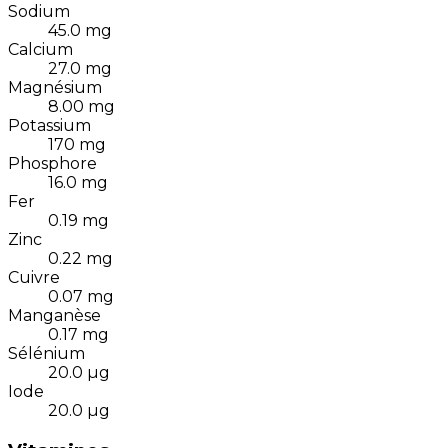
Sodium
45.0
mg
Calcium
27.0
mg
Magnésium
8.00
mg
Potassium
170
mg
Phosphore
16.0
mg
Fer
0.19
mg
Zinc
0.22
mg
Cuivre
0.07
mg
Manganèse
0.17
mg
Sélénium
20.0
µg
Iode
20.0
µg