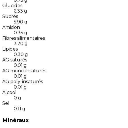
0.75
g
Glucides
6.33
g
Sucres
5.90
g
Amidon
0.35
g
Fibres alimentaires
3.20
g
Lipides
0.30
g
AG saturés
0.01
g
AG mono-insaturés
0.01
g
AG poly-insaturés
0.01
g
Alcool
0
g
Sel
0.11
g
Minéraux