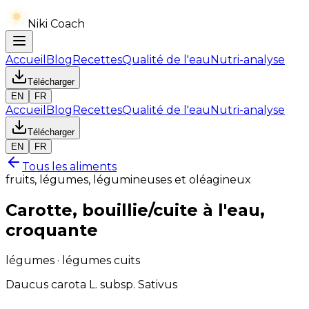
Niki Coach
Accueil
Blog
Recettes
Qualité de l'eau
Nutri-analyse
Télécharger
EN
FR
Accueil
Blog
Recettes
Qualité de l'eau
Nutri-analyse
Télécharger
EN
FR
Tous les aliments
fruits, légumes, légumineuses et oléagineux
Carotte, bouillie/cuite à l'eau,
croquante
légumes · légumes cuits
Daucus carota L. subsp. Sativus