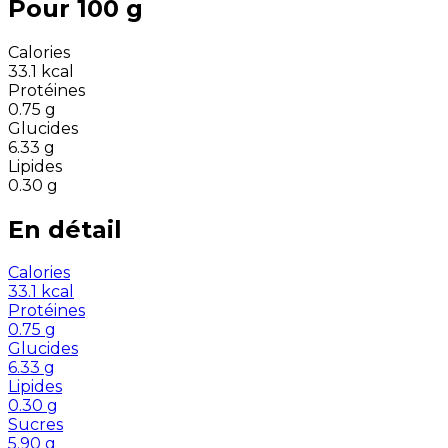
Pour 100 g
Calories
33.1
kcal
Protéines
0.75
g
Glucides
6.33
g
Lipides
0.30
g
En détail
Calories
33.1
kcal
Protéines
0.75
g
Glucides
6.33
g
Lipides
0.30
g
Sucres
5.90
g