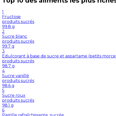
Top 10 des aliments les plus riche
1
Fructose
produits sucrés
99.8
g
2
Sucre blanc
produits sucrés
99.7
g
3
Edulcorant à base de sucre et aspartame (petits morc
produits sucrés
98.7
g
4
Sucre vanillé
produits sucrés
98.6
g
5
Sucre roux
produits sucrés
98.1
g
6
Pastille rafraîchissante, sucrée