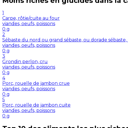
Moins riches en
glucides
dans la 
1
Carpe, rôtie/cuite au four
viandes, oeufs, poissons
0
g
2
Sébaste du nord ou grand sébaste, ou dorade sébaste,
viandes, oeufs, poissons
0
g
3
Grondin perlon, cru
viandes, oeufs, poissons
0
g
4
Porc, rouelle de jambon crue
viandes, oeufs, poissons
0
g
5
Porc, rouelle de jambon cuite
viandes, oeufs, poissons
0
g