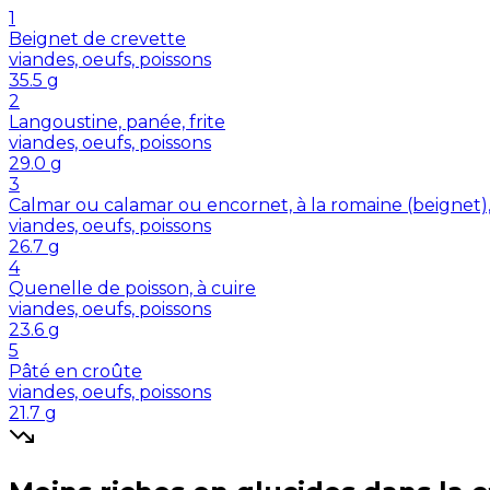
1
Beignet de crevette
viandes, oeufs, poissons
35.5
g
2
Langoustine, panée, frite
viandes, oeufs, poissons
29.0
g
3
Calmar ou calamar ou encornet, à la romaine (beignet)
viandes, oeufs, poissons
26.7
g
4
Quenelle de poisson, à cuire
viandes, oeufs, poissons
23.6
g
5
Pâté en croûte
viandes, oeufs, poissons
21.7
g