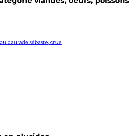
catégorie
viandes, oeufs, poissons
 ou daurade sébaste, crue