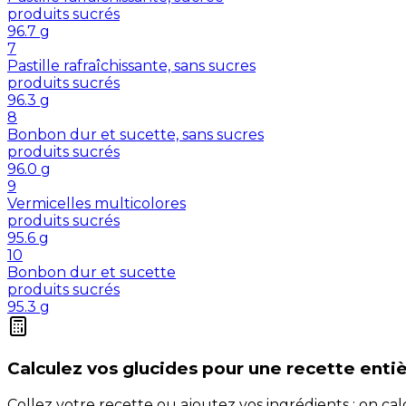
produits sucrés
96.7
g
7
Pastille rafraîchissante, sans sucres
produits sucrés
96.3
g
8
Bonbon dur et sucette, sans sucres
produits sucrés
96.0
g
9
Vermicelles multicolores
produits sucrés
95.6
g
10
Bonbon dur et sucette
produits sucrés
95.3
g
Calculez vos
glucides
pour une recette enti
Collez votre recette ou ajoutez vos ingrédients : on c