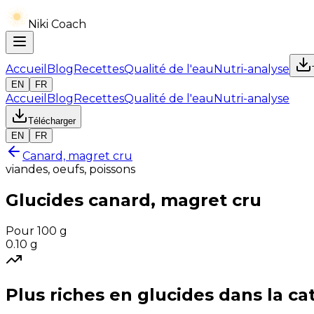
Niki Coach
Accueil
Blog
Recettes
Qualité de l'eau
Nutri-analyse
EN
FR
Accueil
Blog
Recettes
Qualité de l'eau
Nutri-analyse
Télécharger
EN
FR
Canard, magret cru
viandes, oeufs, poissons
Glucides
canard, magret cru
Pour 100 g
0.10
g
Plus riches en
glucides
dans la ca