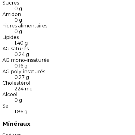
Sucres
0
g
Amidon
0
g
Fibres alimentaires
0
g
Lipides
1.40
g
AG saturés
0.24
g
AG mono-insaturés
0.16
g
AG poly-insaturés
0.27
g
Cholestérol
224
mg
Alcool
0
g
Sel
1.86
g
Minéraux