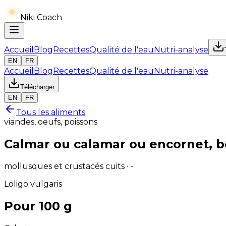
Niki Coach
Accueil
Blog
Recettes
Qualité de l'eau
Nutri-analyse
EN
FR
Accueil
Blog
Recettes
Qualité de l'eau
Nutri-analyse
Télécharger
EN
FR
Tous les aliments
viandes, oeufs, poissons
Calmar ou calamar ou encornet, bou
mollusques et crustacés cuits · -
Loligo vulgaris
Pour 100 g