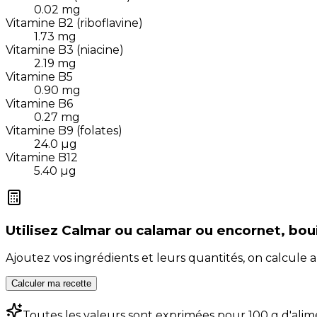
0.02
mg
Vitamine B2 (riboflavine)
1.73
mg
Vitamine B3 (niacine)
2.19
mg
Vitamine B5
0.90
mg
Vitamine B6
0.27
mg
Vitamine B9 (folates)
24.0
µg
Vitamine B12
5.40
µg
Utilisez
Calmar ou calamar ou encornet, bouill
Ajoutez vos ingrédients et leurs quantités, on calcul
Calculer ma recette
Toutes les valeurs sont exprimées pour 100 g d'alim