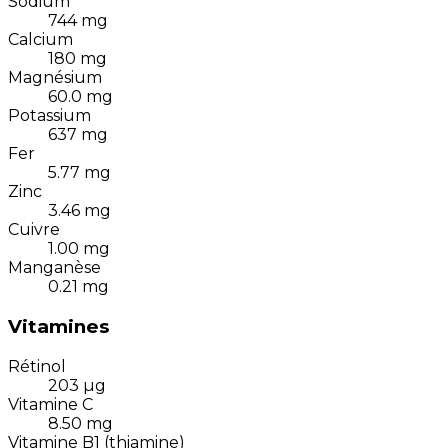
Sodium
744
mg
Calcium
180
mg
Magnésium
60.0
mg
Potassium
637
mg
Fer
5.77
mg
Zinc
3.46
mg
Cuivre
1.00
mg
Manganèse
0.21
mg
Vitamines
Rétinol
203
µg
Vitamine C
8.50
mg
Vitamine B1 (thiamine)