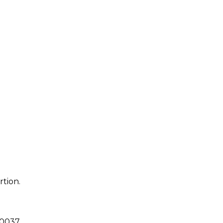
rtion.
10037
.