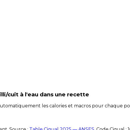
i/cuit à l'eau
dans une recette
e automatiquement les calories et macros pour chaque po
ent. Source :
Table Ciqual 2025 — ANSES
.
Code Ciqual :