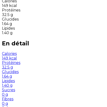
Calories
149
kcal
Protéines
32.5
g
Glucides
1.64
g
Lipides
1.40
g
En détail
Calories
149
kcal
Protéines
32.5
g
Glucides
1.64
g
Lipides
1.40
g
Sucres
0
g
Fibres
0
g