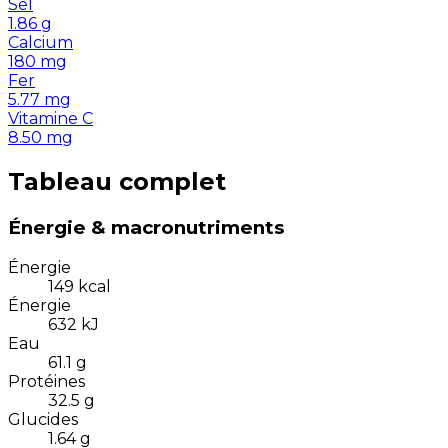
Sel
1.86
g
Calcium
180
mg
Fer
5.77
mg
Vitamine C
8.50
mg
Tableau complet
Énergie & macronutriments
Énergie
149
kcal
Énergie
632
kJ
Eau
61.1
g
Protéines
32.5
g
Glucides
1.64
g