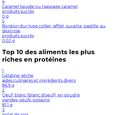
4
Caramel liquide ou nappage caramel
produits sucrés
0
g
5
Bonbon dur type collier, sifflet, sucette, pastille, au
dextrose
produits sucrés
0.02
g
Top 10 des aliments les plus
riches en
protéines
1
Gélatine, sèche
aides culinaires et ingrédients divers
86.9
g
2
Oeuf, blanc (blanc d'oeuf), en poudre
viandes, oeufs, poissons
81.1
g
3
Isolat de soja