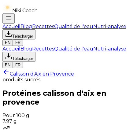
Niki Coach
Accueil
Blog
Recettes
Qualité de l'eau
Nutri-analyse
Télécharger
EN
FR
Accueil
Blog
Recettes
Qualité de l'eau
Nutri-analyse
Télécharger
EN
FR
Calisson d'Aix en Provence
produits sucrés
Protéines
calisson d'aix en
provence
Pour 100 g
7.97
g