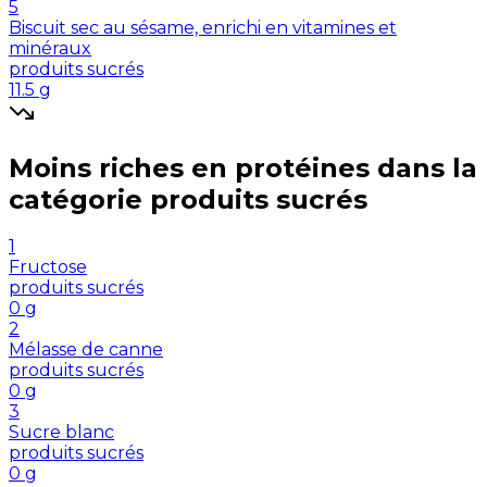
5
Biscuit sec au sésame, enrichi en vitamines et
minéraux
produits sucrés
11.5
g
Moins riches en
protéines
dans la
catégorie
produits sucrés
1
Fructose
produits sucrés
0
g
2
Mélasse de canne
produits sucrés
0
g
3
Sucre blanc
produits sucrés
0
g