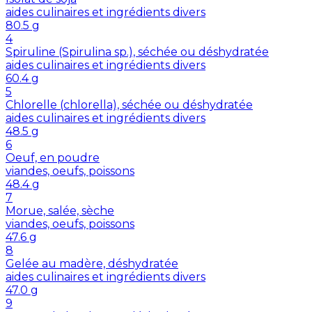
aides culinaires et ingrédients divers
80.5
g
4
Spiruline (Spirulina sp.), séchée ou déshydratée
aides culinaires et ingrédients divers
60.4
g
5
Chlorelle (chlorella), séchée ou déshydratée
aides culinaires et ingrédients divers
48.5
g
6
Oeuf, en poudre
viandes, oeufs, poissons
48.4
g
7
Morue, salée, sèche
viandes, oeufs, poissons
47.6
g
8
Gelée au madère, déshydratée
aides culinaires et ingrédients divers
47.0
g
9