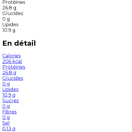
Protéines
26.8
g
Glucides
0
g
Lipides
10.9
g
En détail
Calories
206
kcal
Protéines
26.8
g
Glucides
0
g
Lipides
10.9
g
Sucres
0
g
Fibres
0
g
Sel
0.13
g