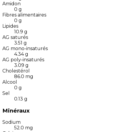
Amidon
0
g
Fibres alimentaires
0
g
Lipides
10.9
g
AG saturés
3.51
g
AG mono-insaturés
4.34
g
AG poly-insaturés
3.09
g
Cholestérol
86.0
mg
Alcool
0
g
Sel
0.13
g
Minéraux
Sodium
52.0
mg