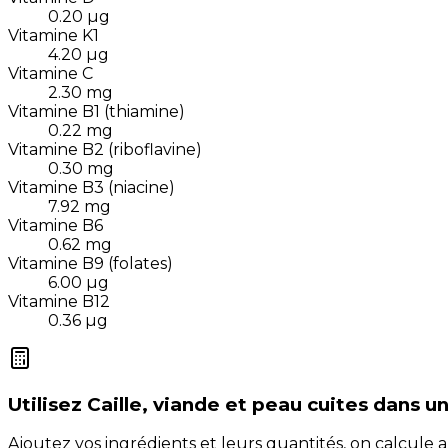
0.20
µg
Vitamine K1
4.20
µg
Vitamine C
2.30
mg
Vitamine B1 (thiamine)
0.22
mg
Vitamine B2 (riboflavine)
0.30
mg
Vitamine B3 (niacine)
7.92
mg
Vitamine B6
0.62
mg
Vitamine B9 (folates)
6.00
µg
Vitamine B12
0.36
µg
Utilisez
Caille, viande et peau cuites
dans un
Ajoutez vos ingrédients et leurs quantités, on calcul