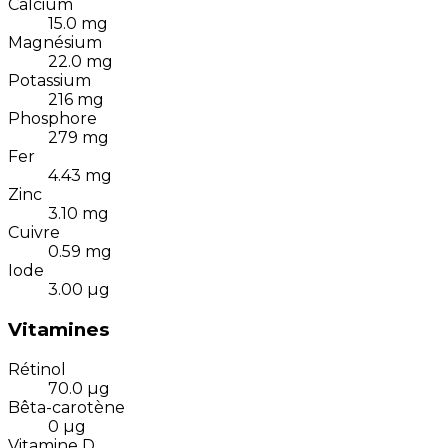
Calcium
15.0
mg
Magnésium
22.0
mg
Potassium
216
mg
Phosphore
279
mg
Fer
4.43
mg
Zinc
3.10
mg
Cuivre
0.59
mg
Iode
3.00
µg
Vitamines
Rétinol
70.0
µg
Bêta-carotène
0
µg
Vitamine D