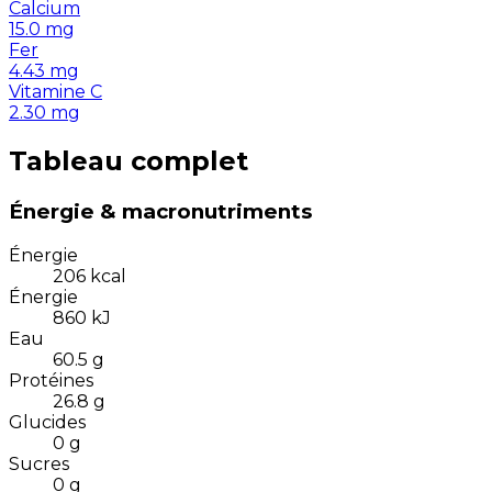
Calcium
15.0
mg
Fer
4.43
mg
Vitamine C
2.30
mg
Tableau complet
Énergie & macronutriments
Énergie
206
kcal
Énergie
860
kJ
Eau
60.5
g
Protéines
26.8
g
Glucides
0
g
Sucres
0
g