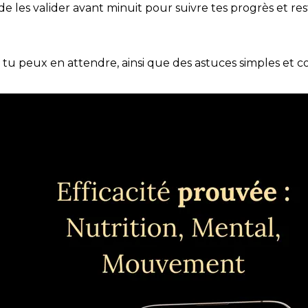
t de les valider avant minuit pour suivre tes progrès et res
e tu peux en attendre, ainsi que des astuces simples et 