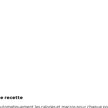
e recette
e automatiquement les calories et macros pour chaque po