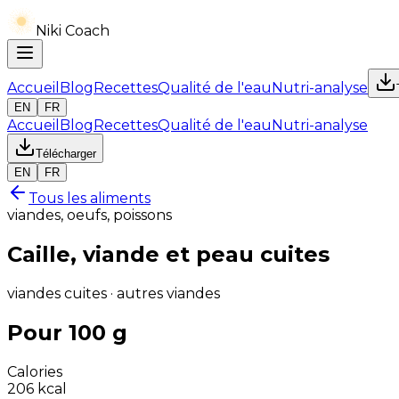
Niki Coach
Accueil
Blog
Recettes
Qualité de l'eau
Nutri-analyse
EN
FR
Accueil
Blog
Recettes
Qualité de l'eau
Nutri-analyse
Télécharger
EN
FR
Tous les aliments
viandes, oeufs, poissons
Caille, viande et peau cuites
viandes cuites · autres viandes
Pour 100 g
Calories
206
kcal