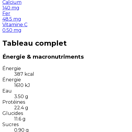
Calcium
140
mg
Fer
48.5
mg
Vitamine C
0.50
mg
Tableau complet
Énergie & macronutriments
Énergie
387
kcal
Énergie
1610
kJ
Eau
3.50
g
Protéines
22.4
g
Glucides
11.6
g
Sucres
0.90
g