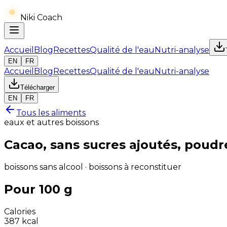
Niki Coach
Accueil
Blog
Recettes
Qualité de l'eau
Nutri-analyse
EN
FR
Accueil
Blog
Recettes
Qualité de l'eau
Nutri-analyse
Télécharger
EN
FR
Tous les aliments
eaux et autres boissons
Cacao, sans sucres ajoutés, poudr
boissons sans alcool · boissons à reconstituer
Pour 100 g
Calories
387
kcal