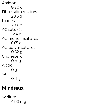
Amidon
8.50
g
Fibres alimentaires
29.5
g
Lipides
20.6
g
AG saturés
12.4
g
AG mono-insaturés
6.65
g
AG poly-insaturés
0.62
g
Cholestérol
0
mg
Alcool
0
g
Sel
0.11
g
Minéraux
Sodium
45.0
mg