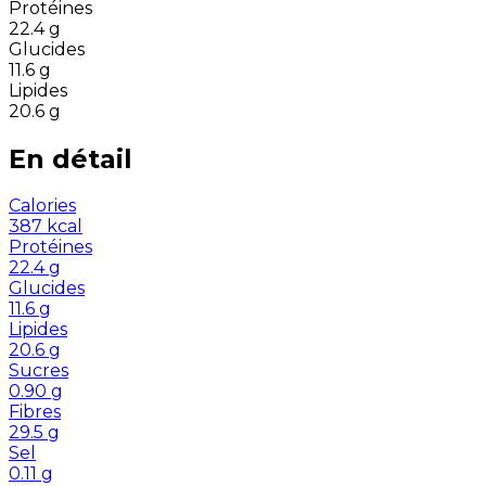
Protéines
22.4
g
Glucides
11.6
g
Lipides
20.6
g
En détail
Calories
387
kcal
Protéines
22.4
g
Glucides
11.6
g
Lipides
20.6
g
Sucres
0.90
g
Fibres
29.5
g
Sel
0.11
g