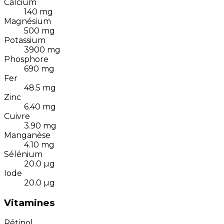
Calcium
140
mg
Magnésium
500
mg
Potassium
3900
mg
Phosphore
690
mg
Fer
48.5
mg
Zinc
6.40
mg
Cuivre
3.90
mg
Manganèse
4.10
mg
Sélénium
20.0
µg
Iode
20.0
µg
Vitamines
Rétinol