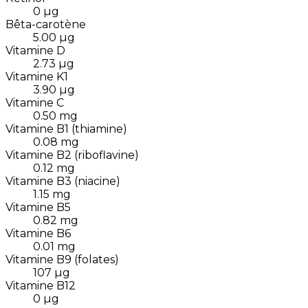
0
µg
Bêta-carotène
5.00
µg
Vitamine D
2.73
µg
Vitamine K1
3.90
µg
Vitamine C
0.50
mg
Vitamine B1 (thiamine)
0.08
mg
Vitamine B2 (riboflavine)
0.12
mg
Vitamine B3 (niacine)
1.15
mg
Vitamine B5
0.82
mg
Vitamine B6
0.01
mg
Vitamine B9 (folates)
107
µg
Vitamine B12
0
µg