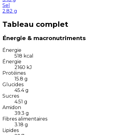
Sel
2.82
g
Tableau complet
Énergie & macronutriments
Énergie
518
kcal
Énergie
2160
kJ
Protéines
15.8
g
Glucides
45.4
g
Sucres
4.51
g
Amidon
39.3
g
Fibres alimentaires
3.18
g
Lipides