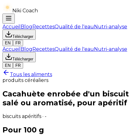
Niki Coach
Accueil
Blog
Recettes
Qualité de l'eau
Nutri-analyse
Télécharger
EN
FR
Accueil
Blog
Recettes
Qualité de l'eau
Nutri-analyse
Télécharger
EN
FR
Tous les aliments
produits céréaliers
Cacahuète enrobée d'un biscuit
salé ou aromatisé, pour apéritif
biscuits apéritifs · -
Pour 100 g