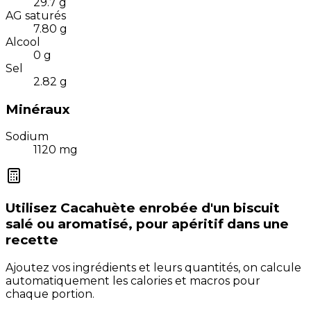
29.7
g
AG saturés
7.80
g
Alcool
0
g
Sel
2.82
g
Minéraux
Sodium
1120
mg
Utilisez
Cacahuète enrobée d'un biscuit
salé ou aromatisé, pour apéritif
dans une
recette
Ajoutez vos ingrédients et leurs quantités, on calcule
automatiquement les calories et macros pour
chaque portion.