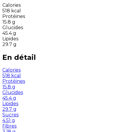
Calories
518
kcal
Protéines
15.8
g
Glucides
45.4
g
Lipides
29.7
g
En détail
Calories
518
kcal
Protéines
15.8
g
Glucides
45.4
g
Lipides
29.7
g
Sucres
4.51
g
Fibres
3.18
g