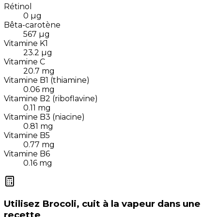
Rétinol
0
µg
Bêta-carotène
567
µg
Vitamine K1
23.2
µg
Vitamine C
20.7
mg
Vitamine B1 (thiamine)
0.06
mg
Vitamine B2 (riboflavine)
0.11
mg
Vitamine B3 (niacine)
0.81
mg
Vitamine B5
0.77
mg
Vitamine B6
0.16
mg
Utilisez
Brocoli, cuit à la vapeur
dans une
recette