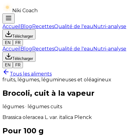
Niki Coach
Accueil
Blog
Recettes
Qualité de l'eau
Nutri-analyse
Télécharger
EN
FR
Accueil
Blog
Recettes
Qualité de l'eau
Nutri-analyse
Télécharger
EN
FR
Tous les aliments
fruits, légumes, légumineuses et oléagineux
Brocoli, cuit à la vapeur
légumes · légumes cuits
Brassica oleracea L. var. italica Plenck
Pour 100 g