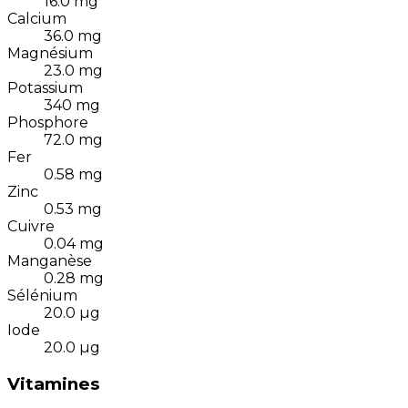
16.0
mg
Calcium
36.0
mg
Magnésium
23.0
mg
Potassium
340
mg
Phosphore
72.0
mg
Fer
0.58
mg
Zinc
0.53
mg
Cuivre
0.04
mg
Manganèse
0.28
mg
Sélénium
20.0
µg
Iode
20.0
µg
Vitamines