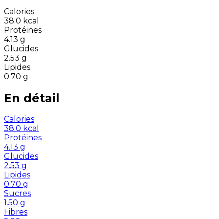
Calories
38.0
kcal
Protéines
4.13
g
Glucides
2.53
g
Lipides
0.70
g
En détail
Calories
38.0
kcal
Protéines
4.13
g
Glucides
2.53
g
Lipides
0.70
g
Sucres
1.50
g
Fibres