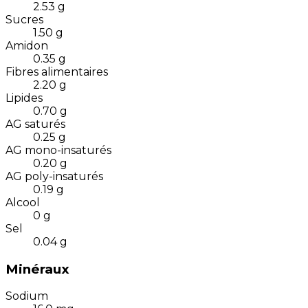
2.53
g
Sucres
1.50
g
Amidon
0.35
g
Fibres alimentaires
2.20
g
Lipides
0.70
g
AG saturés
0.25
g
AG mono-insaturés
0.20
g
AG poly-insaturés
0.19
g
Alcool
0
g
Sel
0.04
g
Minéraux
Sodium