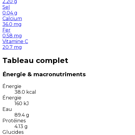
2.20
g
Sel
0.04
g
Calcium
36.0
mg
Fer
0.58
mg
Vitamine C
20.7
mg
Tableau complet
Énergie & macronutriments
Énergie
38.0
kcal
Énergie
160
kJ
Eau
89.4
g
Protéines
4.13
g
Glucides