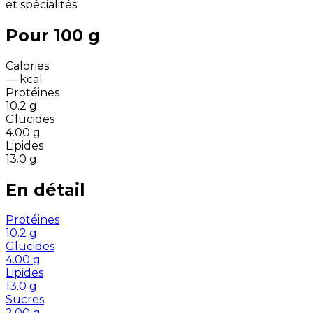
et spécialités
Pour 100 g
Calories
—
kcal
Protéines
10.2
g
Glucides
4.00
g
Lipides
13.0
g
En détail
Protéines
10.2
g
Glucides
4.00
g
Lipides
13.0
g
Sucres
2.00
g