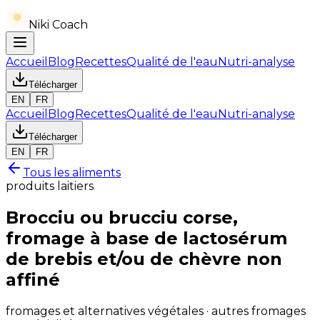
Niki Coach
Accueil
Blog
Recettes
Qualité de l'eau
Nutri-analyse
Télécharger
EN
FR
Accueil
Blog
Recettes
Qualité de l'eau
Nutri-analyse
Télécharger
EN
FR
Tous les aliments
produits laitiers
Brocciu ou brucciu corse,
fromage à base de lactosérum
de brebis et/ou de chèvre non
affiné
fromages et alternatives végétales · autres fromages