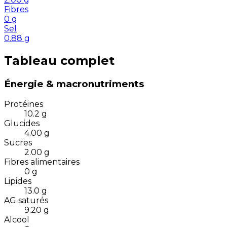
Fibres
0
g
Sel
0.88
g
Tableau complet
Énergie & macronutriments
Protéines
10.2
g
Glucides
4.00
g
Sucres
2.00
g
Fibres alimentaires
0
g
Lipides
13.0
g
AG saturés
9.20
g
Alcool