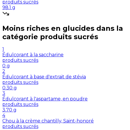
produits sucrés
98.1
g
Moins riches en
glucides
dans la
catégorie
produits sucrés
1
Édulcorant à la saccharine
produits sucrés
0
g
2
Édulcorant à base d'extrait de stévia
produits sucrés
0.30
g
3
Édulcorant à l'aspartame, en poudre
produits sucrés
3.70
g
4
Chou à la crème chantilly, Saint-honoré
produits sucrés