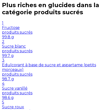
Plus riches en
glucides
dans la
catégorie
produits sucrés
1
Fructose
produits sucrés
99.8
g
2
Sucre blanc
produits sucrés
99.7
g
3
Edulcorant à base de sucre et aspartame (petits
morceaux)
produits sucrés
98.7
g
4
Sucre vanillé
produits sucrés
98.6
g
5
Sucre roux