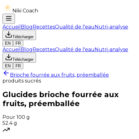
Niki Coach
Accueil
Blog
Recettes
Qualité de l'eau
Nutri-analyse
Télécharger
EN
FR
Accueil
Blog
Recettes
Qualité de l'eau
Nutri-analyse
Télécharger
EN
FR
Brioche fourrée aux fruits, préemballée
produits sucrés
Glucides
brioche fourrée aux
fruits, préemballée
Pour 100 g
52.4
g