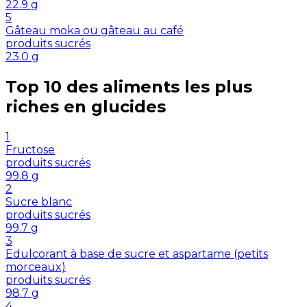
22.9
g
5
Gâteau moka ou gâteau au café
produits sucrés
23.0
g
Top 10 des aliments les plus
riches en
glucides
1
Fructose
produits sucrés
99.8
g
2
Sucre blanc
produits sucrés
99.7
g
3
Edulcorant à base de sucre et aspartame (petits
morceaux)
produits sucrés
98.7
g
4