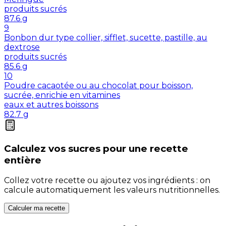
produits sucrés
87.6
g
9
Bonbon dur type collier, sifflet, sucette, pastille, au
dextrose
produits sucrés
85.6
g
10
Poudre cacaotée ou au chocolat pour boisson,
sucrée, enrichie en vitamines
eaux et autres boissons
82.7
g
Calculez vos
sucres
pour une recette
entière
Collez votre recette ou ajoutez vos ingrédients : on
calcule automatiquement les valeurs nutritionnelles.
Calculer ma recette