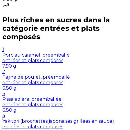
Plus riches en
sucres
dans la
catégorie
entrées et plats
composés
1
Porc au caramel, préemballé
entrées et plats composés
7.90
g
2
Tajine de poulet, préemballé
entrées et plats composés
6.80
g
3
Pissaladière, préemballée
entrées et plats composés
6.80
g
4
Yakitori (brochettes japonaises grillées en sauce)
entrées et plats composés