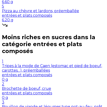
6.60
g
5
Pizza au chèvre et lardons, préemballée
entrées et plats composés
6.20
g
Moins riches en
sucres
dans la
catégorie
entrées et plats
composés
1
Tripes à la mode de Caen (estomac et pied de boeuf,
carottes…), préemballées
entrées et plats composés
0
g
2
Brochette de boeuf, crue
entrées et plats composés
0
g
3
Bouillon de viande et légumes type pot-au-feu, prêt