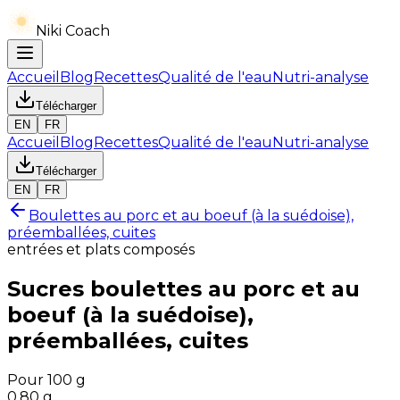
Niki Coach
Accueil
Blog
Recettes
Qualité de l'eau
Nutri-analyse
Télécharger
EN
FR
Accueil
Blog
Recettes
Qualité de l'eau
Nutri-analyse
Télécharger
EN
FR
Boulettes au porc et au boeuf (à la suédoise),
préemballées, cuites
entrées et plats composés
Sucres
boulettes au porc et au
boeuf (à la suédoise),
préemballées, cuites
Pour 100 g
0.80
g