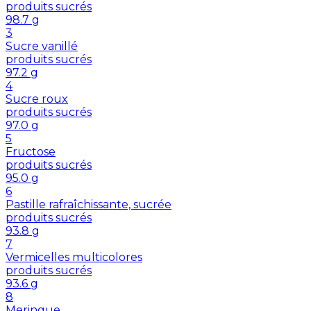
produits sucrés
98.7
g
3
Sucre vanillé
produits sucrés
97.2
g
4
Sucre roux
produits sucrés
97.0
g
5
Fructose
produits sucrés
95.0
g
6
Pastille rafraîchissante, sucrée
produits sucrés
93.8
g
7
Vermicelles multicolores
produits sucrés
93.6
g
8
Meringue