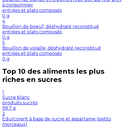
à consommer
entrées et plats composés
0
g
4
Bouillon de boeuf, déshydraté reconstitué
entrées et plats composés
0
g
5
Bouillon de volaille, déshydraté reconstitué
entrées et plats composés
0
g
Top 10 des aliments les plus
riches en
sucres
1
Sucre blanc
produits sucrés
99.7
g
2
Edulcorant à base de sucre et aspartame (petits
morceaux)