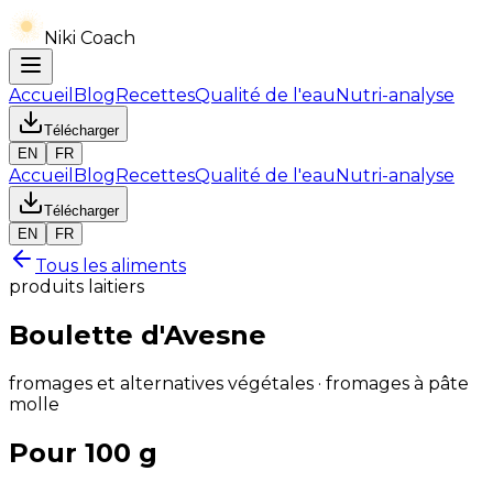
Niki Coach
Accueil
Blog
Recettes
Qualité de l'eau
Nutri-analyse
Télécharger
EN
FR
Accueil
Blog
Recettes
Qualité de l'eau
Nutri-analyse
Télécharger
EN
FR
Tous les aliments
produits laitiers
Boulette d'Avesne
fromages et alternatives végétales · fromages à pâte
molle
Pour 100 g