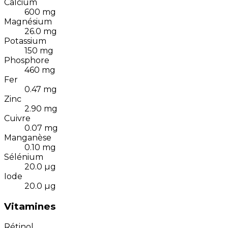
Calcium
600
mg
Magnésium
26.0
mg
Potassium
150
mg
Phosphore
460
mg
Fer
0.47
mg
Zinc
2.90
mg
Cuivre
0.07
mg
Manganèse
0.10
mg
Sélénium
20.0
µg
Iode
20.0
µg
Vitamines
Rétinol