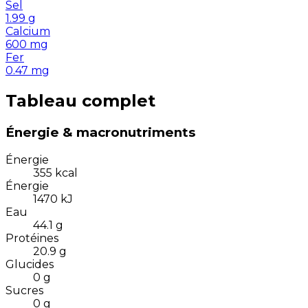
Sel
1.99
g
Calcium
600
mg
Fer
0.47
mg
Tableau complet
Énergie & macronutriments
Énergie
355
kcal
Énergie
1470
kJ
Eau
44.1
g
Protéines
20.9
g
Glucides
0
g
Sucres
0
g