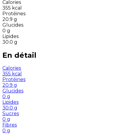
Calories
355
kcal
Protéines
20.9
g
Glucides
0
g
Lipides
30.0
g
En détail
Calories
355
kcal
Protéines
20.9
g
Glucides
0
g
Lipides
30.0
g
Sucres
0
g
Fibres
0
g