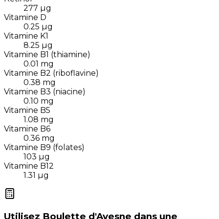
277
µg
Vitamine D
0.25
µg
Vitamine K1
8.25
µg
Vitamine B1 (thiamine)
0.01
mg
Vitamine B2 (riboflavine)
0.38
mg
Vitamine B3 (niacine)
0.10
mg
Vitamine B5
1.08
mg
Vitamine B6
0.36
mg
Vitamine B9 (folates)
103
µg
Vitamine B12
1.31
µg
Utilisez
Boulette d'Avesne
dans une