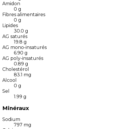
Amidon
0
g
Fibres alimentaires
0
g
Lipides
30.0
g
AG saturés
19.8
g
AG mono-insaturés
6.90
g
AG poly-insaturés
0.89
g
Cholestérol
83.1
mg
Alcool
0
g
Sel
1.99
g
Minéraux
Sodium
797
mg