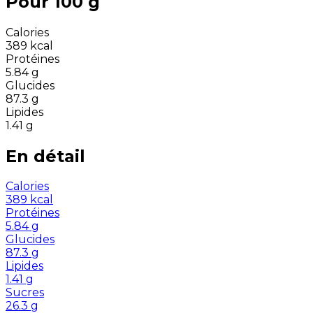
Pour 100 g
Calories
389
kcal
Protéines
5.84
g
Glucides
87.3
g
Lipides
1.41
g
En détail
Calories
389
kcal
Protéines
5.84
g
Glucides
87.3
g
Lipides
1.41
g
Sucres
26.3
g