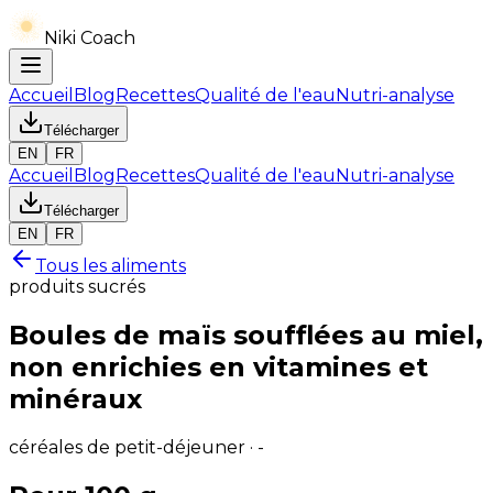
Niki Coach
Accueil
Blog
Recettes
Qualité de l'eau
Nutri-analyse
Télécharger
EN
FR
Accueil
Blog
Recettes
Qualité de l'eau
Nutri-analyse
Télécharger
EN
FR
Tous les aliments
produits sucrés
Boules de maïs soufflées au miel,
non enrichies en vitamines et
minéraux
céréales de petit-déjeuner · -