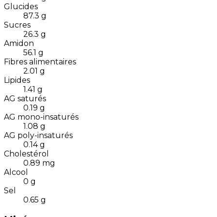
Glucides
87.3
g
Sucres
26.3
g
Amidon
56.1
g
Fibres alimentaires
2.01
g
Lipides
1.41
g
AG saturés
0.19
g
AG mono-insaturés
1.08
g
AG poly-insaturés
0.14
g
Cholestérol
0.89
mg
Alcool
0
g
Sel
0.65
g