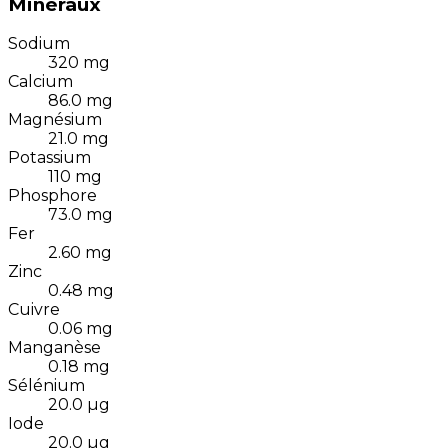
Minéraux
Sodium
320
mg
Calcium
86.0
mg
Magnésium
21.0
mg
Potassium
110
mg
Phosphore
73.0
mg
Fer
2.60
mg
Zinc
0.48
mg
Cuivre
0.06
mg
Manganèse
0.18
mg
Sélénium
20.0
µg
Iode
20.0
µg