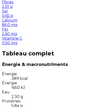
Fibres
2.01
g
Sel
0.65
g
Calcium
86.0
mg
Fer
2.60
mg
Vitamine C
0.50
mg
Tableau complet
Énergie & macronutriments
Énergie
389
kcal
Énergie
1650
kJ
Eau
2.30
g
Protéines
5.84
g