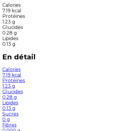
Calories
7.19
kcal
Protéines
1.23
g
Glucides
0.28
g
Lipides
0.13
g
En détail
Calories
7.19
kcal
Protéines
1.23
g
Glucides
0.28
g
Lipides
0.13
g
Sucres
0
g
Fibres
0.000
g