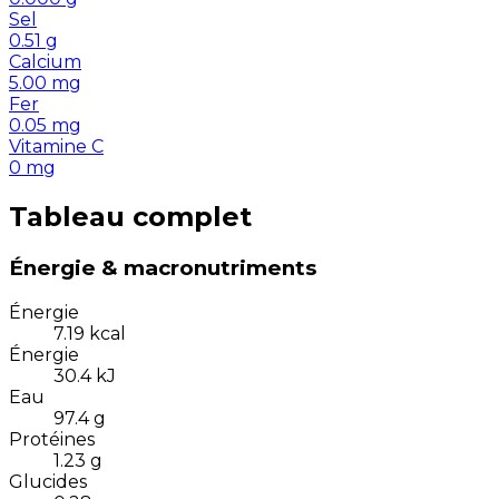
Sel
0.51
g
Calcium
5.00
mg
Fer
0.05
mg
Vitamine C
0
mg
Tableau complet
Énergie & macronutriments
Énergie
7.19
kcal
Énergie
30.4
kJ
Eau
97.4
g
Protéines
1.23
g
Glucides