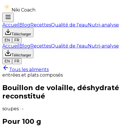
Niki Coach
Accueil
Blog
Recettes
Qualité de l'eau
Nutri-analyse
Télécharger
EN
FR
Accueil
Blog
Recettes
Qualité de l'eau
Nutri-analyse
Télécharger
EN
FR
Tous les aliments
entrées et plats composés
Bouillon de volaille, déshydraté
reconstitué
soupes · -
Pour 100 g