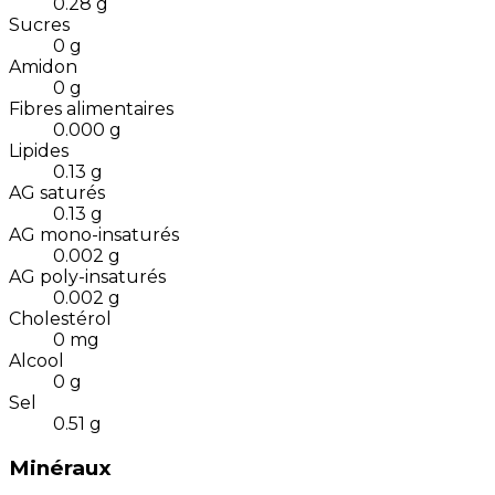
0.28
g
Sucres
0
g
Amidon
0
g
Fibres alimentaires
0.000
g
Lipides
0.13
g
AG saturés
0.13
g
AG mono-insaturés
0.002
g
AG poly-insaturés
0.002
g
Cholestérol
0
mg
Alcool
0
g
Sel
0.51
g
Minéraux