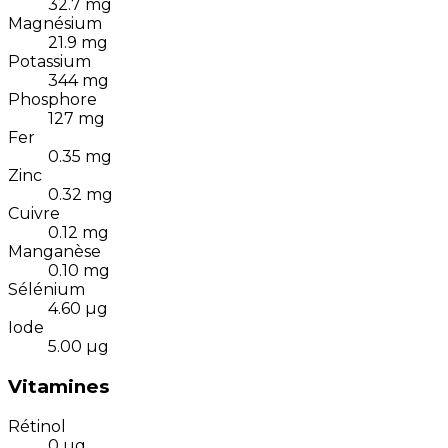
32.7
mg
Magnésium
21.9
mg
Potassium
344
mg
Phosphore
127
mg
Fer
0.35
mg
Zinc
0.32
mg
Cuivre
0.12
mg
Manganèse
0.10
mg
Sélénium
4.60
µg
Iode
5.00
µg
Vitamines
Rétinol
0
µg