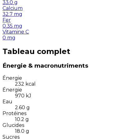
33.0
g
Calcium
32.7
mg
Fer
0.35
mg
Vitamine C
0
mg
Tableau complet
Énergie & macronutriments
Énergie
232
kcal
Énergie
970
kJ
Eau
2.60
g
Protéines
10.2
g
Glucides
18.0
g
Sucres