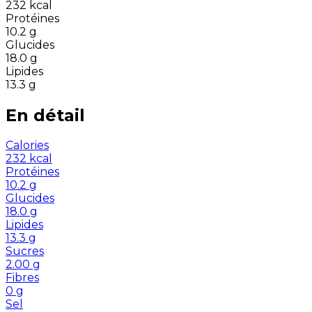
232
kcal
Protéines
10.2
g
Glucides
18.0
g
Lipides
13.3
g
En détail
Calories
232
kcal
Protéines
10.2
g
Glucides
18.0
g
Lipides
13.3
g
Sucres
2.00
g
Fibres
0
g
Sel