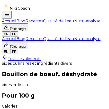
Niki Coach
Accueil
Blog
Recettes
Qualité de l'eau
Nutri-analyse
Télécharger
EN
FR
Accueil
Blog
Recettes
Qualité de l'eau
Nutri-analyse
Télécharger
EN
FR
Tous les aliments
aides culinaires et ingrédients divers
Bouillon de boeuf, déshydraté
aides culinaires · -
Pour 100 g
Calories