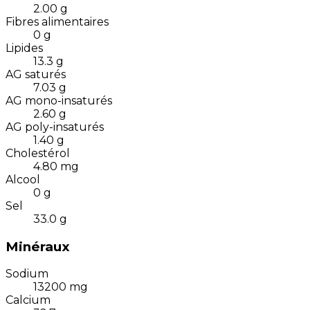
2.00
g
Fibres alimentaires
0
g
Lipides
13.3
g
AG saturés
7.03
g
AG mono-insaturés
2.60
g
AG poly-insaturés
1.40
g
Cholestérol
4.80
mg
Alcool
0
g
Sel
33.0
g
Minéraux
Sodium
13200
mg
Calcium