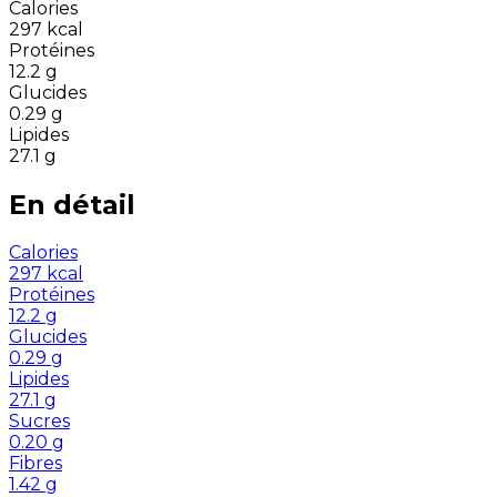
Calories
297
kcal
Protéines
12.2
g
Glucides
0.29
g
Lipides
27.1
g
En détail
Calories
297
kcal
Protéines
12.2
g
Glucides
0.29
g
Lipides
27.1
g
Sucres
0.20
g
Fibres
1.42
g