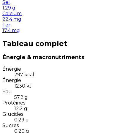
Sel
1.29
g
Calcium
22.4
mg
Fer
17.4
mg
Tableau complet
Énergie & macronutriments
Énergie
297
kcal
Énergie
1230
kJ
Eau
57.2
g
Protéines
12.2
g
Glucides
0.29
g
Sucres
0.20
g