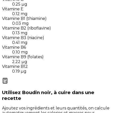
0.25
µg
Vitamine E
0.12
mg
Vitamine B1 (thiamine)
0.03
mg
Vitamine B2 (riboflavine)
0.13
mg
Vitamine B3 (niacine)
0.41
mg
Vitamine B6
0.10
mg
Vitamine B9 (folates)
2.22
µg
Vitamine B12
0.19
µg
Utilisez
Boudin noir, à cuire
dans une
recette
Ajoutez vos ingrédients et leurs quantités, on calcule
automatiquement les calories et macros pour