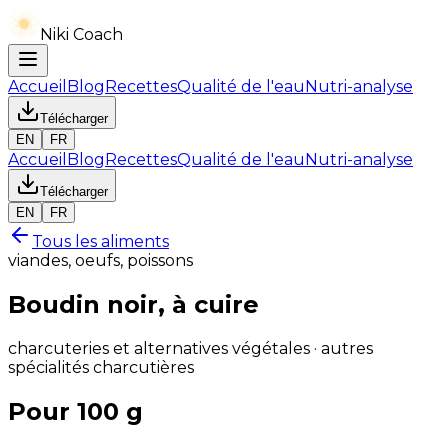
Niki Coach
Accueil
Blog
Recettes
Qualité de l'eau
Nutri-analyse
Télécharger
EN
FR
Accueil
Blog
Recettes
Qualité de l'eau
Nutri-analyse
Télécharger
EN
FR
Tous les aliments
viandes, oeufs, poissons
Boudin noir, à cuire
charcuteries et alternatives végétales · autres
spécialités charcutières
Pour 100 g