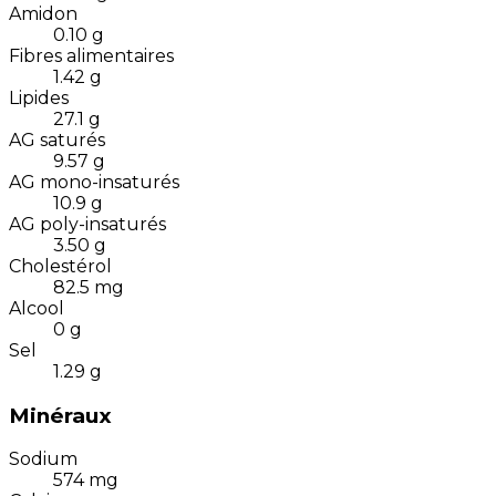
Amidon
0.10
g
Fibres alimentaires
1.42
g
Lipides
27.1
g
AG saturés
9.57
g
AG mono-insaturés
10.9
g
AG poly-insaturés
3.50
g
Cholestérol
82.5
mg
Alcool
0
g
Sel
1.29
g
Minéraux
Sodium
574
mg