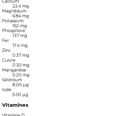
Calcium
22.4
mg
Magnésium
6.84
mg
Potassium
162
mg
Phosphore
137
mg
Fer
17.4
mg
Zinc
0.37
mg
Cuivre
0.30
mg
Manganèse
0.20
mg
Sélénium
8.00
µg
Iode
5.00
µg
Vitamines
Vitamine D