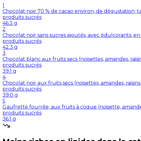
1
Chocolat noir 70 % de cacao environ, de dégustation, t
produits sucrés
46.3
g
2
Chocolat noir sans sucres ajoutés, avec édulcorants, en
produits sucrés
42.3
g
3
Chocolat blanc aux fruits secs (noisettes, amandes, raisin
produits sucrés
39.1
g
4
Chocolat noir aux fruits secs (noisettes, amandes, raisins,
produits sucrés
39.0
g
5
Gaufrette fourrée, aux fruits à coque (noisette, amande,
produits sucrés
36.1
g