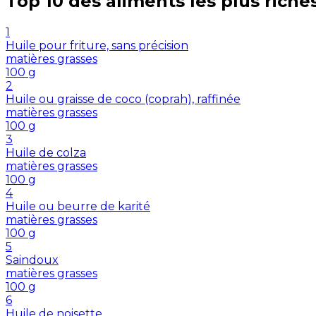
Top 10 des aliments les plus riche
1
Huile pour friture, sans précision
matières grasses
100
g
2
Huile ou graisse de coco (coprah), raffinée
matières grasses
100
g
3
Huile de colza
matières grasses
100
g
4
Huile ou beurre de karité
matières grasses
100
g
5
Saindoux
matières grasses
100
g
6
Huile de noisette