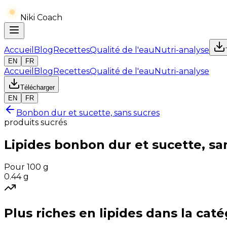
Niki Coach
Accueil
Blog
Recettes
Qualité de l'eau
Nutri-analyse
EN
FR
Accueil
Blog
Recettes
Qualité de l'eau
Nutri-analyse
Télécharger
EN
FR
Bonbon dur et sucette, sans sucres
produits sucrés
Lipides
bonbon dur et sucette, sa
Pour 100 g
0.44
g
Plus riches en
lipides
dans la caté