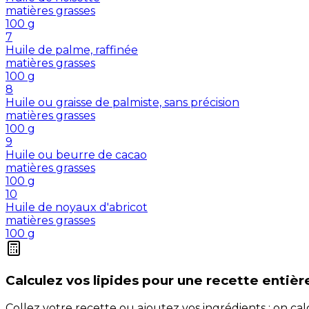
matières grasses
100
g
7
Huile de palme, raffinée
matières grasses
100
g
8
Huile ou graisse de palmiste, sans précision
matières grasses
100
g
9
Huile ou beurre de cacao
matières grasses
100
g
10
Huile de noyaux d'abricot
matières grasses
100
g
Calculez vos
lipides
pour une recette entièr
Collez votre recette ou ajoutez vos ingrédients : on c