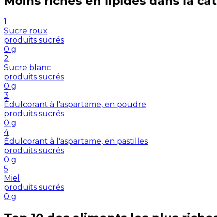
Moins riches en
lipides
dans la ca
1
Sucre roux
produits sucrés
0
g
2
Sucre blanc
produits sucrés
0
g
3
Édulcorant à l'aspartame, en poudre
produits sucrés
0
g
4
Édulcorant à l'aspartame, en pastilles
produits sucrés
0
g
5
Miel
produits sucrés
0
g