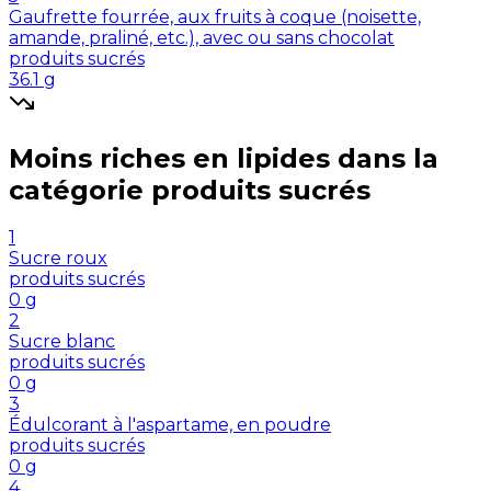
Gaufrette fourrée, aux fruits à coque (noisette,
amande, praliné, etc.), avec ou sans chocolat
produits sucrés
36.1
g
Moins riches en
lipides
dans la
catégorie
produits sucrés
1
Sucre roux
produits sucrés
0
g
2
Sucre blanc
produits sucrés
0
g
3
Édulcorant à l'aspartame, en poudre
produits sucrés
0
g
4