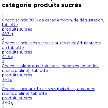
catégorie
produits sucrés
1
Chocolat noir 70 % de cacao environ, de dégustation,
tablette
produits sucrés
46.3
g
2
Chocolat noir sans sucres ajoutés, avec édulcorants,
en tablette
produits sucrés
42.3
g
3
Chocolat blanc aux fruits secs (noisettes, amandes,
raisins, praliné) , tablette
produits sucrés
39.1
g
4
Chocolat noir aux fruits secs (noisettes, amandes,
raisins, praline), tablette
produits sucrés
39.0
g
5