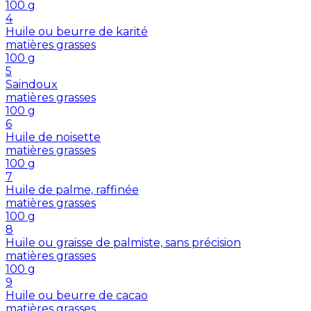
100
g
4
Huile ou beurre de karité
matières grasses
100
g
5
Saindoux
matières grasses
100
g
6
Huile de noisette
matières grasses
100
g
7
Huile de palme, raffinée
matières grasses
100
g
8
Huile ou graisse de palmiste, sans précision
matières grasses
100
g
9
Huile ou beurre de cacao
matières grasses