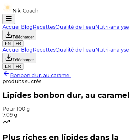
Niki Coach
Accueil
Blog
Recettes
Qualité de l'eau
Nutri-analyse
Télécharger
EN
FR
Accueil
Blog
Recettes
Qualité de l'eau
Nutri-analyse
Télécharger
EN
FR
Bonbon dur, au caramel
produits sucrés
Lipides
bonbon dur, au caramel
Pour 100 g
7.09
g
Plus riches en
lipides
dans la