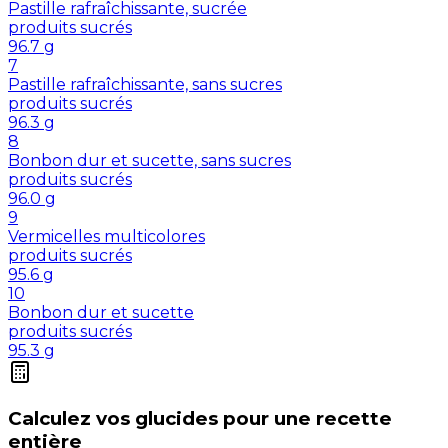
Pastille rafraîchissante, sucrée
produits sucrés
96.7
g
7
Pastille rafraîchissante, sans sucres
produits sucrés
96.3
g
8
Bonbon dur et sucette, sans sucres
produits sucrés
96.0
g
9
Vermicelles multicolores
produits sucrés
95.6
g
10
Bonbon dur et sucette
produits sucrés
95.3
g
Calculez vos
glucides
pour une recette
entière