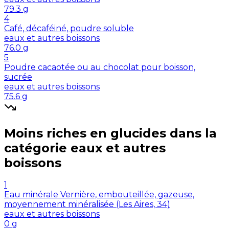
79.3
g
4
Café, décaféiné, poudre soluble
eaux et autres boissons
76.0
g
5
Poudre cacaotée ou au chocolat pour boisson,
sucrée
eaux et autres boissons
75.6
g
Moins riches en
glucides
dans la
catégorie
eaux et autres
boissons
1
Eau minérale Vernière, embouteillée, gazeuse,
moyennement minéralisée (Les Aires, 34)
eaux et autres boissons
0
g