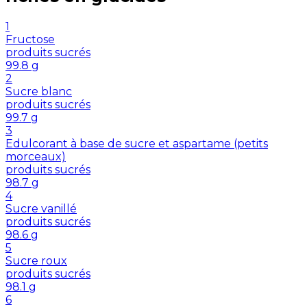
1
Fructose
produits sucrés
99.8
g
2
Sucre blanc
produits sucrés
99.7
g
3
Edulcorant à base de sucre et aspartame (petits
morceaux)
produits sucrés
98.7
g
4
Sucre vanillé
produits sucrés
98.6
g
5
Sucre roux
produits sucrés
98.1
g
6