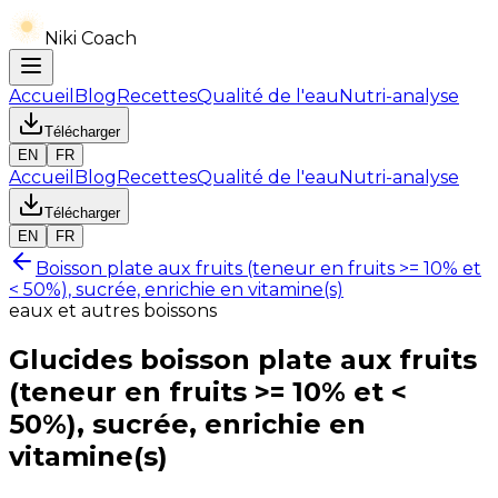
Niki Coach
Accueil
Blog
Recettes
Qualité de l'eau
Nutri-analyse
Télécharger
EN
FR
Accueil
Blog
Recettes
Qualité de l'eau
Nutri-analyse
Télécharger
EN
FR
Boisson plate aux fruits (teneur en fruits >= 10% et
< 50%), sucrée, enrichie en vitamine(s)
eaux et autres boissons
Glucides
boisson plate aux fruits
(teneur en fruits >= 10% et <
50%), sucrée, enrichie en
vitamine(s)