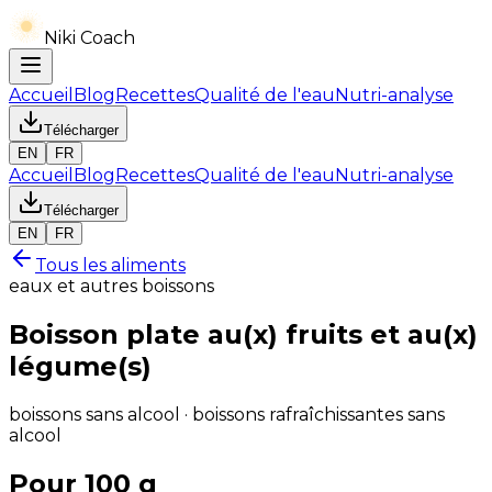
Niki Coach
Accueil
Blog
Recettes
Qualité de l'eau
Nutri-analyse
Télécharger
EN
FR
Accueil
Blog
Recettes
Qualité de l'eau
Nutri-analyse
Télécharger
EN
FR
Tous les aliments
eaux et autres boissons
Boisson plate au(x) fruits et au(x)
légume(s)
boissons sans alcool · boissons rafraîchissantes sans
alcool
Pour 100 g