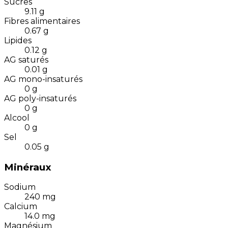
Sucres
9.11
g
Fibres alimentaires
0.67
g
Lipides
0.12
g
AG saturés
0.01
g
AG mono-insaturés
0
g
AG poly-insaturés
0
g
Alcool
0
g
Sel
0.05
g
Minéraux
Sodium
240
mg
Calcium
14.0
mg
Magnésium