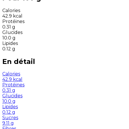
Calories
42.9
kcal
Protéines
0.31
g
Glucides
10.0
g
Lipides
0.12
g
En détail
Calories
42.9
kcal
Protéines
0.31
g
Glucides
10.0
g
Lipides
0.12
g
Sucres
9.11
g
Fibres