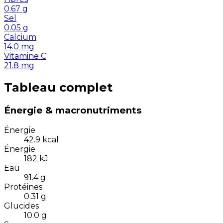
0.67
g
Sel
0.05
g
Calcium
14.0
mg
Vitamine C
21.8
mg
Tableau complet
Énergie & macronutriments
Énergie
42.9
kcal
Énergie
182
kJ
Eau
91.4
g
Protéines
0.31
g
Glucides
10.0
g