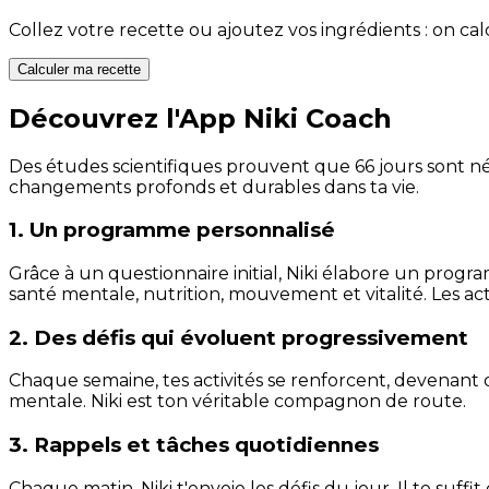
Collez votre recette ou ajoutez vos ingrédients : on c
Calculer ma recette
Découvrez l'App Niki Coach
Des études scientifiques prouvent que 66 jours sont néc
changements profonds et durables dans ta vie.
1. Un programme personnalisé
Grâce à un questionnaire initial, Niki élabore un progra
santé mentale, nutrition, mouvement et vitalité. Les act
2. Des défis qui évoluent progressivement
Chaque semaine, tes activités se renforcent, devenant 
mentale. Niki est ton véritable compagnon de route.
3. Rappels et tâches quotidiennes
Chaque matin, Niki t'envoie les défis du jour. Il te suffi