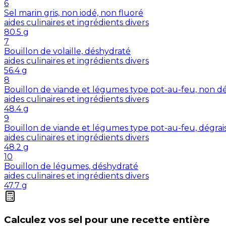
6
Sel marin gris, non iodé, non fluoré
aides culinaires et ingrédients divers
80.5
g
7
Bouillon de volaille, déshydraté
aides culinaires et ingrédients divers
56.4
g
8
Bouillon de viande et légumes type pot-au-feu, non dé
aides culinaires et ingrédients divers
48.4
g
9
Bouillon de viande et légumes type pot-au-feu, dégrai
aides culinaires et ingrédients divers
48.2
g
10
Bouillon de légumes, déshydraté
aides culinaires et ingrédients divers
47.7
g
Calculez vos
sel
pour une recette entière