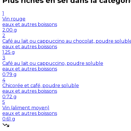
Plus riches en
sel
dans la catégor
1
Vin rouge
eaux et autres boissons
2.00
g
2
Café au lait ou cappuccino au chocolat, poudre solubl
eaux et autres boissons
1.25
g
3
Café au lait ou cappuccino, poudre soluble
eaux et autres boissons
0.79
g
4
Chicorée et café, poudre soluble
eaux et autres boissons
0.72
g
5
Vin (aliment moyen)
eaux et autres boissons
0.61
g