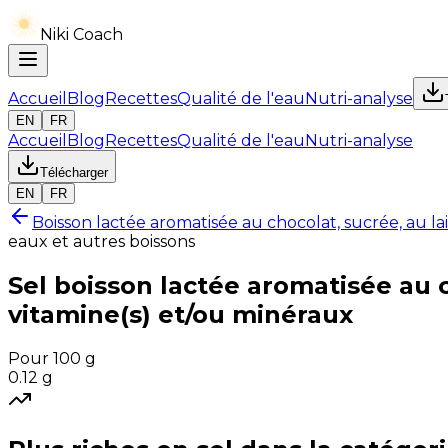
Niki Coach
Accueil
Blog
Recettes
Qualité de l'eau
Nutri-analyse
EN
FR
Accueil
Blog
Recettes
Qualité de l'eau
Nutri-analyse
Télécharger
EN
FR
Boisson lactée aromatisée au chocolat, sucrée, au la
eaux et autres boissons
Sel
boisson lactée aromatisée au c
vitamine(s) et/ou minéraux
Pour 100 g
0.12
g