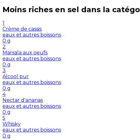
Moins riches en
sel
dans la catégo
1
Crème de cassis
eaux et autres boissons
0
g
2
Marsala aux oeufs
eaux et autres boissons
0
g
3
Alcool pur
eaux et autres boissons
0
g
4
Nectar d'ananas
eaux et autres boissons
0
g
5
Whisky
eaux et autres boissons
0
g