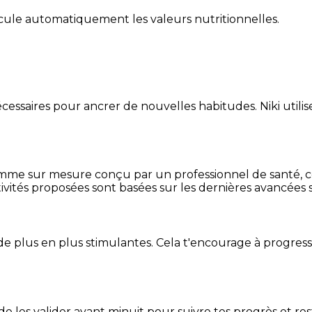
alcule automatiquement les valeurs nutritionnelles.
essaires pour ancrer de nouvelles habitudes. Niki utilise
mme sur mesure conçu par un professionnel de santé, centr
ivités proposées sont basées sur les dernières avancées s
de plus en plus stimulantes. Cela t'encourage à progres
t de les valider avant minuit pour suivre tes progrès et res