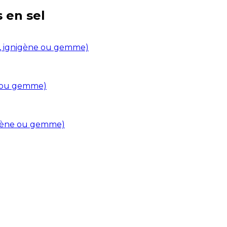
s en
sel
in, ignigène ou gemme)
ne ou gemme)
nigène ou gemme)