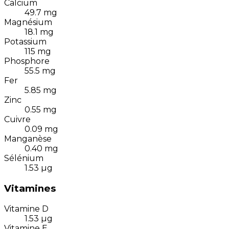
Calcium
49.7
mg
Magnésium
18.1
mg
Potassium
115
mg
Phosphore
55.5
mg
Fer
5.85
mg
Zinc
0.55
mg
Cuivre
0.09
mg
Manganèse
0.40
mg
Sélénium
1.53
µg
Vitamines
Vitamine D
1.53
µg
Vitamine E