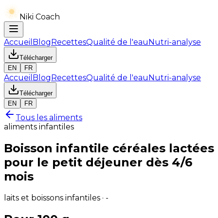
Niki Coach
Accueil
Blog
Recettes
Qualité de l'eau
Nutri-analyse
Télécharger
EN
FR
Accueil
Blog
Recettes
Qualité de l'eau
Nutri-analyse
Télécharger
EN
FR
Tous les aliments
aliments infantiles
Boisson infantile céréales lactées
pour le petit déjeuner dès 4/6
mois
laits et boissons infantiles · -