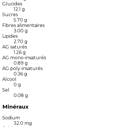
Glucides
12.1
g
Sucres
5.70
g
Fibres alimentaires
3.00
g
Lipides
2.70
g
AG saturés
1.26
g
AG mono-insaturés
0.89
g
AG poly-insaturés
0.36
g
Alcool
0
g
Sel
0.08
g
Minéraux
Sodium
32.0
mg