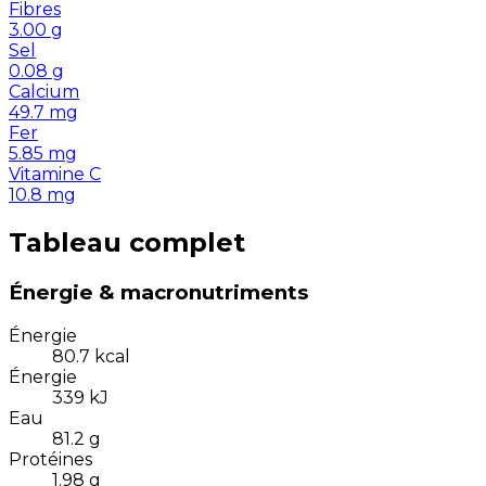
Fibres
3.00
g
Sel
0.08
g
Calcium
49.7
mg
Fer
5.85
mg
Vitamine C
10.8
mg
Tableau complet
Énergie & macronutriments
Énergie
80.7
kcal
Énergie
339
kJ
Eau
81.2
g
Protéines
1.98
g