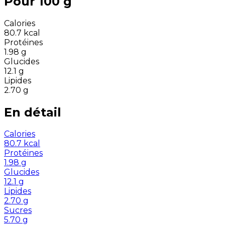
Pour 100 g
Calories
80.7
kcal
Protéines
1.98
g
Glucides
12.1
g
Lipides
2.70
g
En détail
Calories
80.7
kcal
Protéines
1.98
g
Glucides
12.1
g
Lipides
2.70
g
Sucres
5.70
g