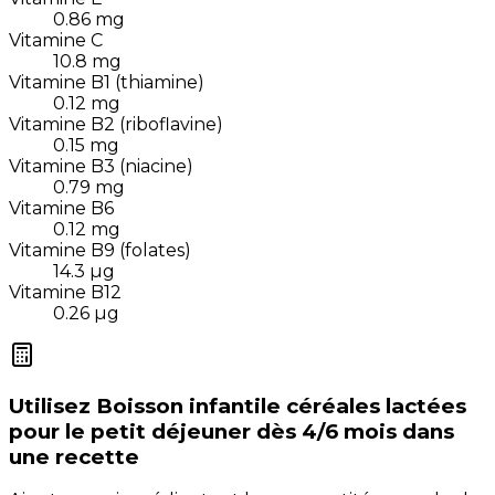
0.86
mg
Vitamine C
10.8
mg
Vitamine B1 (thiamine)
0.12
mg
Vitamine B2 (riboflavine)
0.15
mg
Vitamine B3 (niacine)
0.79
mg
Vitamine B6
0.12
mg
Vitamine B9 (folates)
14.3
µg
Vitamine B12
0.26
µg
Utilisez
Boisson infantile céréales lactées
pour le petit déjeuner dès 4/6 mois
dans
une recette