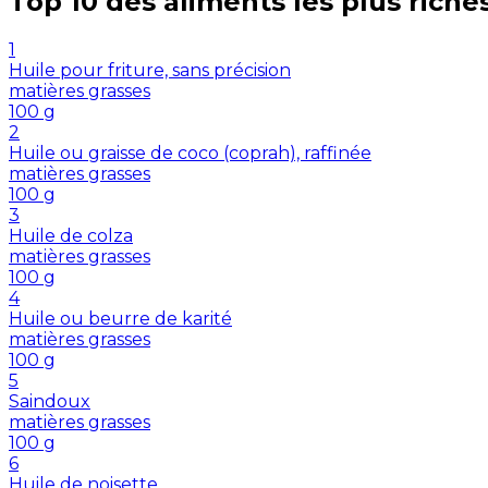
Top 10 des aliments les plus riche
1
Huile pour friture, sans précision
matières grasses
100
g
2
Huile ou graisse de coco (coprah), raffinée
matières grasses
100
g
3
Huile de colza
matières grasses
100
g
4
Huile ou beurre de karité
matières grasses
100
g
5
Saindoux
matières grasses
100
g
6
Huile de noisette