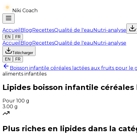
Niki Coach
Accueil
Blog
Recettes
Qualité de l'eau
Nutri-analyse
EN
FR
Accueil
Blog
Recettes
Qualité de l'eau
Nutri-analyse
Télécharger
EN
FR
Boisson infantile céréales lactées aux fruits pour le
aliments infantiles
Lipides
boisson infantile céréales
Pour 100 g
3.00
g
Plus riches en
lipides
dans la caté