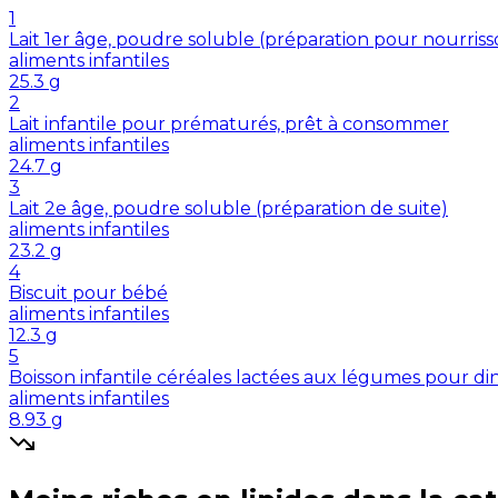
1
Lait 1er âge, poudre soluble (préparation pour nourriss
aliments infantiles
25.3
g
2
Lait infantile pour prématurés, prêt à consommer
aliments infantiles
24.7
g
3
Lait 2e âge, poudre soluble (préparation de suite)
aliments infantiles
23.2
g
4
Biscuit pour bébé
aliments infantiles
12.3
g
5
Boisson infantile céréales lactées aux légumes pour din
aliments infantiles
8.93
g