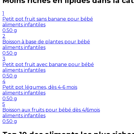
Moins riches en
lipides
dans la ca
1
Petit pot fruit sans banane pour bébé
aliments infantiles
0.50
g
2
Boisson à base de plantes pour bébé
aliments infantiles
0.50
g
3
Petit pot fruit avec banane pour bébé
aliments infantiles
0.50
g
4
Petit pot légumes, dès 4-6 mois
aliments infantiles
0.50
g
5
Boisson aux fruits pour bébé dès 4/6mois
aliments infantiles
0.50
g