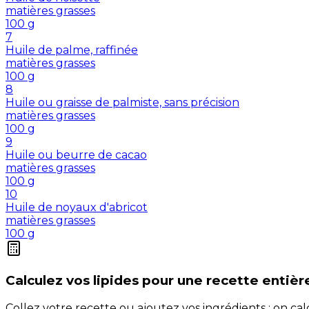
matières grasses
100
g
7
Huile de palme, raffinée
matières grasses
100
g
8
Huile ou graisse de palmiste, sans précision
matières grasses
100
g
9
Huile ou beurre de cacao
matières grasses
100
g
10
Huile de noyaux d'abricot
matières grasses
100
g
Calculez vos
lipides
pour une recette entièr
Collez votre recette ou ajoutez vos ingrédients : on c