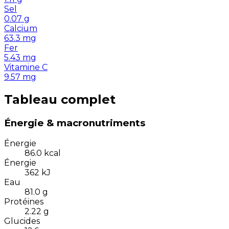
Sel
0.07
g
Calcium
63.3
mg
Fer
5.43
mg
Vitamine C
9.57
mg
Tableau complet
Énergie & macronutriments
Énergie
86.0
kcal
Énergie
362
kJ
Eau
81.0
g
Protéines
2.22
g
Glucides