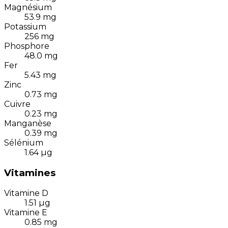
Magnésium
53.9
mg
Potassium
256
mg
Phosphore
48.0
mg
Fer
5.43
mg
Zinc
0.73
mg
Cuivre
0.23
mg
Manganèse
0.39
mg
Sélénium
1.64
µg
Vitamines
Vitamine D
1.51
µg
Vitamine E
0.85
mg