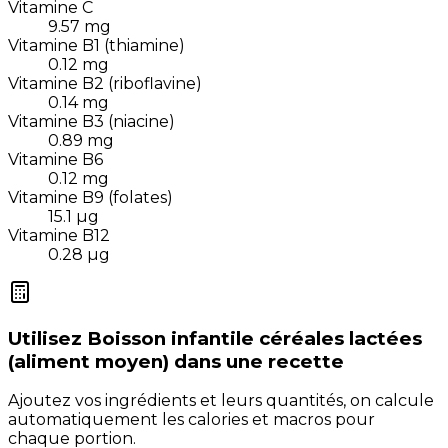
Vitamine C
9.57
mg
Vitamine B1 (thiamine)
0.12
mg
Vitamine B2 (riboflavine)
0.14
mg
Vitamine B3 (niacine)
0.89
mg
Vitamine B6
0.12
mg
Vitamine B9 (folates)
15.1
µg
Vitamine B12
0.28
µg
Utilisez
Boisson infantile céréales lactées
(aliment moyen)
dans une recette
Ajoutez vos ingrédients et leurs quantités, on calcule
automatiquement les calories et macros pour
chaque portion.