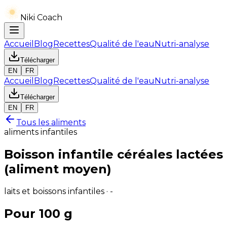
Niki Coach
Accueil
Blog
Recettes
Qualité de l'eau
Nutri-analyse
Télécharger
EN
FR
Accueil
Blog
Recettes
Qualité de l'eau
Nutri-analyse
Télécharger
EN
FR
Tous les aliments
aliments infantiles
Boisson infantile céréales lactées
(aliment moyen)
laits et boissons infantiles · -
Pour 100 g