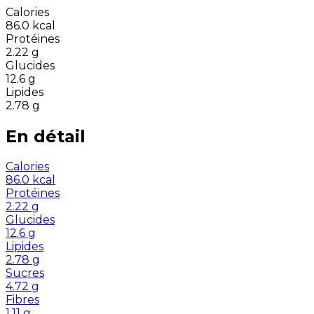
Calories
86.0
kcal
Protéines
2.22
g
Glucides
12.6
g
Lipides
2.78
g
En détail
Calories
86.0
kcal
Protéines
2.22
g
Glucides
12.6
g
Lipides
2.78
g
Sucres
4.72
g
Fibres
1.11
g