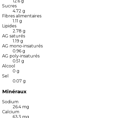
12.6
g
Sucres
4.72
g
Fibres alimentaires
1.11
g
Lipides
2.78
g
AG saturés
1.19
g
AG mono-insaturés
0.96
g
AG poly-insaturés
0.51
g
Alcool
0
g
Sel
0.07
g
Minéraux
Sodium
26.4
mg
Calcium
63.3
mg