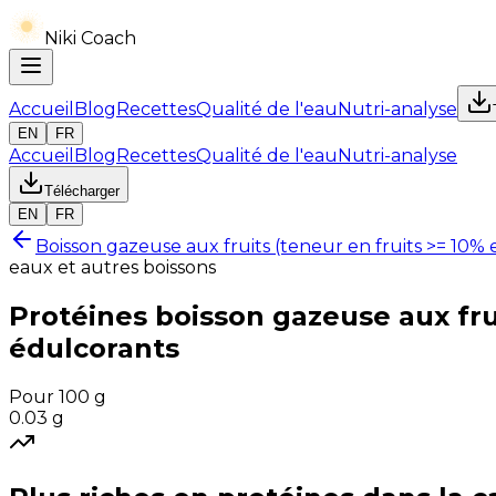
Niki Coach
Accueil
Blog
Recettes
Qualité de l'eau
Nutri-analyse
EN
FR
Accueil
Blog
Recettes
Qualité de l'eau
Nutri-analyse
Télécharger
EN
FR
Boisson gazeuse aux fruits (teneur en fruits >= 10% 
eaux et autres boissons
Protéines
boisson gazeuse aux frui
édulcorants
Pour 100 g
0.03
g