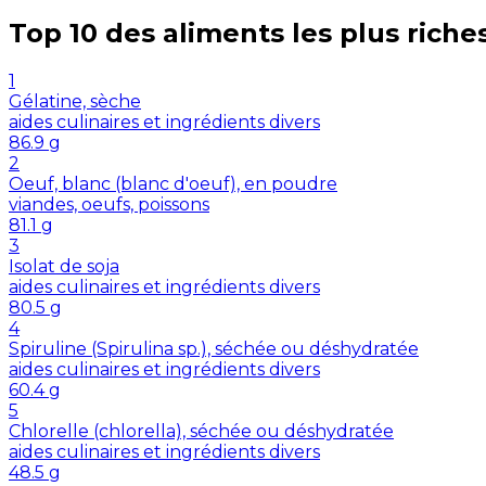
Top 10 des aliments les plus riche
1
Gélatine, sèche
aides culinaires et ingrédients divers
86.9
g
2
Oeuf, blanc (blanc d'oeuf), en poudre
viandes, oeufs, poissons
81.1
g
3
Isolat de soja
aides culinaires et ingrédients divers
80.5
g
4
Spiruline (Spirulina sp.), séchée ou déshydratée
aides culinaires et ingrédients divers
60.4
g
5
Chlorelle (chlorella), séchée ou déshydratée
aides culinaires et ingrédients divers
48.5
g