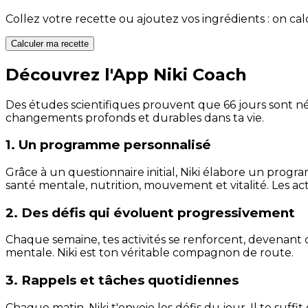
Collez votre recette ou ajoutez vos ingrédients : on c
Calculer ma recette
Découvrez l'App Niki Coach
Des études scientifiques prouvent que 66 jours sont néc
changements profonds et durables dans ta vie.
1. Un programme personnalisé
Grâce à un questionnaire initial, Niki élabore un progra
santé mentale, nutrition, mouvement et vitalité. Les act
2. Des défis qui évoluent progressivement
Chaque semaine, tes activités se renforcent, devenant 
mentale. Niki est ton véritable compagnon de route.
3. Rappels et tâches quotidiennes
Chaque matin, Niki t'envoie les défis du jour. Il te suffi