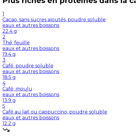
Plus riches en
protéines
dans la c
1
Cacao, sans sucres ajoutés, poudre soluble
eaux et autres boissons
22.4
g
2
Thé, feuille
eaux et autres boissons
19.4
g
3
Café, poudre soluble
eaux et autres boissons
18.5
g
4
Café, moulu
eaux et autres boissons
13.9
g
5
Café au lait ou cappuccino, poudre soluble
eaux et autres boissons
12.2
g