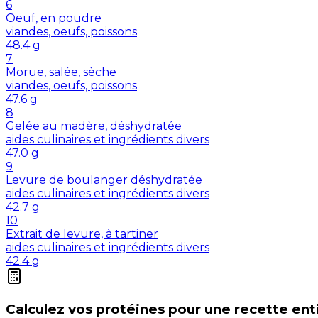
6
Oeuf, en poudre
viandes, oeufs, poissons
48.4
g
7
Morue, salée, sèche
viandes, oeufs, poissons
47.6
g
8
Gelée au madère, déshydratée
aides culinaires et ingrédients divers
47.0
g
9
Levure de boulanger déshydratée
aides culinaires et ingrédients divers
42.7
g
10
Extrait de levure, à tartiner
aides culinaires et ingrédients divers
42.4
g
Calculez vos
protéines
pour une recette ent