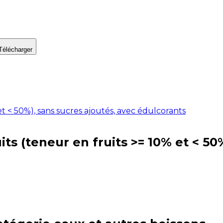
Télécharger
et < 50%), sans sucres ajoutés, avec édulcorants
ts (teneur en fruits >= 10% et < 50