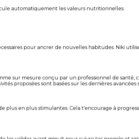
alcule automatiquement les valeurs nutritionnelles.
essaires pour ancrer de nouvelles habitudes. Niki utilise
mme sur mesure conçu par un professionnel de santé, centr
ivités proposées sont basées sur les dernières avancées s
de plus en plus stimulantes. Cela t'encourage à progres
t de les valider avant minuit pour suivre tes progrès et res