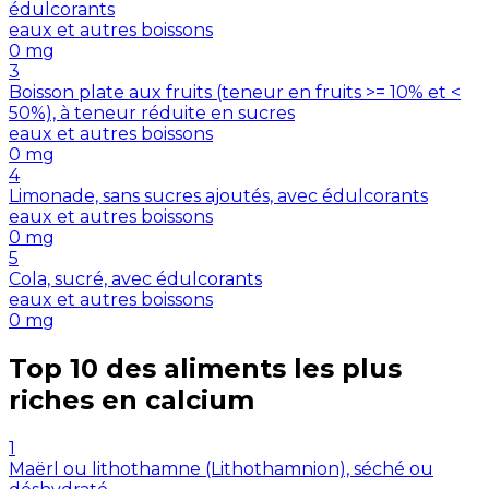
édulcorants
eaux et autres boissons
0
mg
3
Boisson plate aux fruits (teneur en fruits >= 10% et <
50%), à teneur réduite en sucres
eaux et autres boissons
0
mg
4
Limonade, sans sucres ajoutés, avec édulcorants
eaux et autres boissons
0
mg
5
Cola, sucré, avec édulcorants
eaux et autres boissons
0
mg
Top 10 des aliments les plus
riches en
calcium
1
Maërl ou lithothamne (Lithothamnion), séché ou