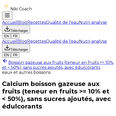
Niki Coach
Accueil
Blog
Recettes
Qualité de l'eau
Nutri-analyse
Télécharger
EN
FR
Accueil
Blog
Recettes
Qualité de l'eau
Nutri-analyse
Télécharger
EN
FR
Boisson gazeuse aux fruits (teneur en fruits >= 10%
et < 50%), sans sucres ajoutés, avec édulcorants
eaux et autres boissons
Calcium
boisson gazeuse aux
fruits (teneur en fruits >= 10% et
< 50%), sans sucres ajoutés, avec
édulcorants