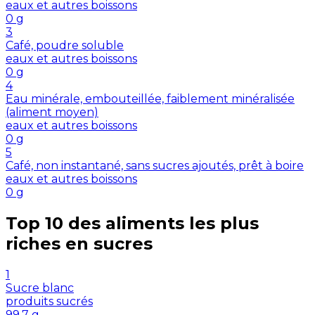
eaux et autres boissons
0
g
3
Café, poudre soluble
eaux et autres boissons
0
g
4
Eau minérale, embouteillée, faiblement minéralisée
(aliment moyen)
eaux et autres boissons
0
g
5
Café, non instantané, sans sucres ajoutés, prêt à boire
eaux et autres boissons
0
g
Top 10 des aliments les plus
riches en
sucres
1
Sucre blanc
produits sucrés
99.7
g