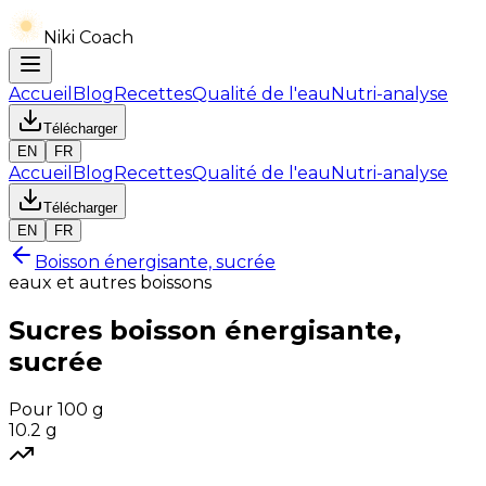
Niki Coach
Accueil
Blog
Recettes
Qualité de l'eau
Nutri-analyse
Télécharger
EN
FR
Accueil
Blog
Recettes
Qualité de l'eau
Nutri-analyse
Télécharger
EN
FR
Boisson énergisante, sucrée
eaux et autres boissons
Sucres
boisson énergisante,
sucrée
Pour 100 g
10.2
g