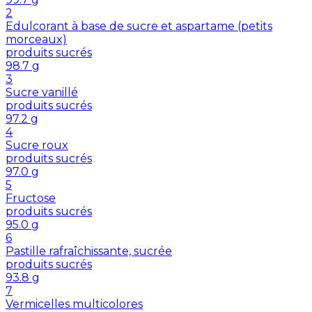
2
Edulcorant à base de sucre et aspartame (petits
morceaux)
produits sucrés
98.7
g
3
Sucre vanillé
produits sucrés
97.2
g
4
Sucre roux
produits sucrés
97.0
g
5
Fructose
produits sucrés
95.0
g
6
Pastille rafraîchissante, sucrée
produits sucrés
93.8
g
7
Vermicelles multicolores