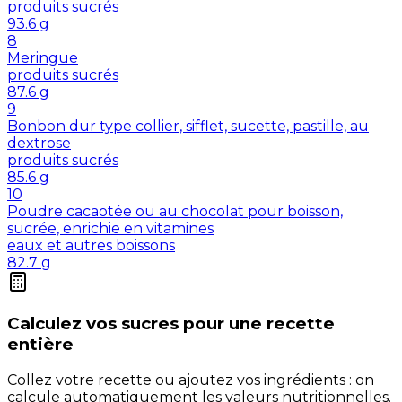
produits sucrés
93.6
g
8
Meringue
produits sucrés
87.6
g
9
Bonbon dur type collier, sifflet, sucette, pastille, au
dextrose
produits sucrés
85.6
g
10
Poudre cacaotée ou au chocolat pour boisson,
sucrée, enrichie en vitamines
eaux et autres boissons
82.7
g
Calculez vos
sucres
pour une recette
entière
Collez votre recette ou ajoutez vos ingrédients : on
calcule automatiquement les valeurs nutritionnelles.