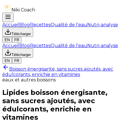
Niki Coach
Accueil
Blog
Recettes
Qualité de l'eau
Nutri-analyse
Télécharger
EN
FR
Accueil
Blog
Recettes
Qualité de l'eau
Nutri-analyse
Télécharger
EN
FR
Boisson énergisante, sans sucres ajoutés, avec
édulcorants, enrichie en vitamines
eaux et autres boissons
Lipides
boisson énergisante,
sans sucres ajoutés, avec
édulcorants, enrichie en
vitamines