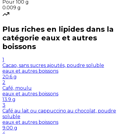
Pour 100 g
0.009
g
Plus riches en
lipides
dans la
catégorie
eaux et autres
boissons
1
Cacao, sans sucres ajoutés, poudre soluble
eaux et autres boissons
20.6
g
2
Café, moulu
eaux et autres boissons
13.9
g
3
Café au lait ou cappuccino au chocolat, poudre
soluble
eaux et autres boissons
9.00
g
4