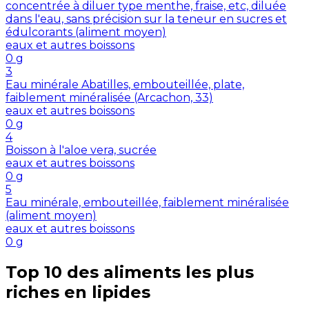
concentrée à diluer type menthe, fraise, etc, diluée
dans l'eau, sans précision sur la teneur en sucres et
édulcorants (aliment moyen)
eaux et autres boissons
0
g
3
Eau minérale Abatilles, embouteillée, plate,
faiblement minéralisée (Arcachon, 33)
eaux et autres boissons
0
g
4
Boisson à l'aloe vera, sucrée
eaux et autres boissons
0
g
5
Eau minérale, embouteillée, faiblement minéralisée
(aliment moyen)
eaux et autres boissons
0
g
Top 10 des aliments les plus
riches en
lipides