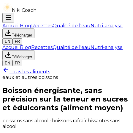
Niki Coach
Accueil
Blog
Recettes
Qualité de l'eau
Nutri-analyse
Télécharger
EN
FR
Accueil
Blog
Recettes
Qualité de l'eau
Nutri-analyse
Télécharger
EN
FR
Tous les aliments
eaux et autres boissons
Boisson énergisante, sans
précision sur la teneur en sucres
et édulcorants (aliment moyen)
boissons sans alcool · boissons rafraîchissantes sans
alcool