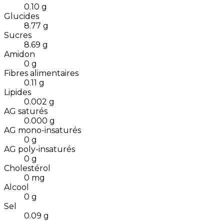
0.10
g
Glucides
8.77
g
Sucres
8.69
g
Amidon
0
g
Fibres alimentaires
0.11
g
Lipides
0.002
g
AG saturés
0.000
g
AG mono-insaturés
0
g
AG poly-insaturés
0
g
Cholestérol
0
mg
Alcool
0
g
Sel
0.09
g