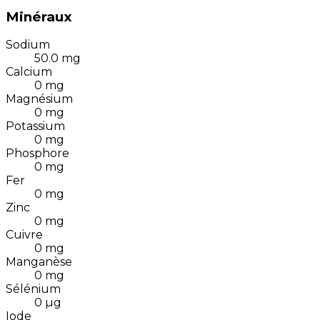
Minéraux
Sodium
50.0
mg
Calcium
0
mg
Magnésium
0
mg
Potassium
0
mg
Phosphore
0
mg
Fer
0
mg
Zinc
0
mg
Cuivre
0
mg
Manganèse
0
mg
Sélénium
0
µg
Iode