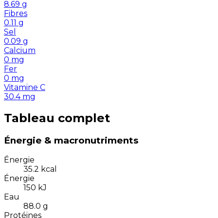
8.69
g
Fibres
0.11
g
Sel
0.09
g
Calcium
0
mg
Fer
0
mg
Vitamine C
30.4
mg
Tableau complet
Énergie & macronutriments
Énergie
35.2
kcal
Énergie
150
kJ
Eau
88.0
g
Protéines