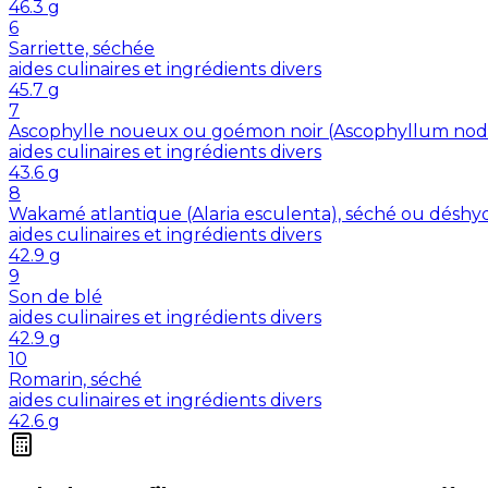
46.3
g
6
Sarriette, séchée
aides culinaires et ingrédients divers
45.7
g
7
Ascophylle noueux ou goémon noir (Ascophyllum nod
aides culinaires et ingrédients divers
43.6
g
8
Wakamé atlantique (Alaria esculenta), séché ou déshy
aides culinaires et ingrédients divers
42.9
g
9
Son de blé
aides culinaires et ingrédients divers
42.9
g
10
Romarin, séché
aides culinaires et ingrédients divers
42.6
g