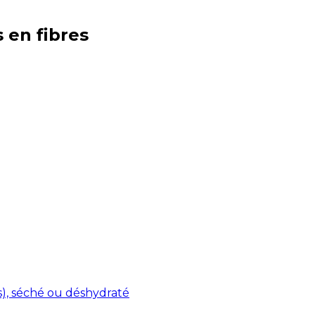
s en
fibres
s), séché ou déshydraté