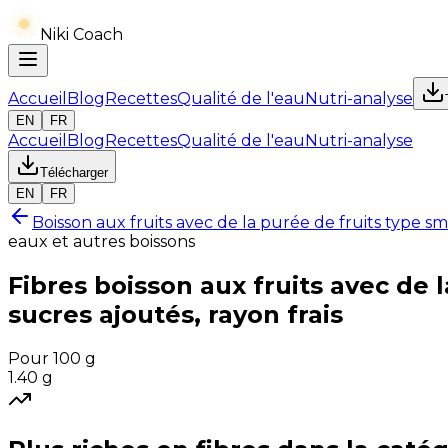
Niki Coach
Accueil
Blog
Recettes
Qualité de l'eau
Nutri-analyse
EN
FR
Accueil
Blog
Recettes
Qualité de l'eau
Nutri-analyse
Télécharger
EN
FR
Boisson aux fruits avec de la purée de fruits type sm
eaux et autres boissons
Fibres
boisson aux fruits avec de 
sucres ajoutés, rayon frais
Pour 100 g
1.40
g