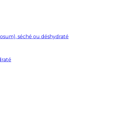
osum), séché ou déshydraté
draté