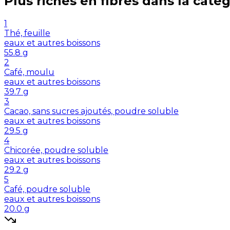
Plus riches en
fibres
dans la catég
1
Thé, feuille
eaux et autres boissons
55.8
g
2
Café, moulu
eaux et autres boissons
39.7
g
3
Cacao, sans sucres ajoutés, poudre soluble
eaux et autres boissons
29.5
g
4
Chicorée, poudre soluble
eaux et autres boissons
29.2
g
5
Café, poudre soluble
eaux et autres boissons
20.0
g