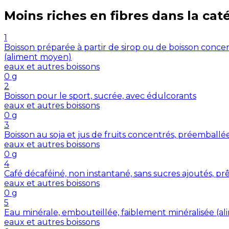
Moins riches en
fibres
dans la cat
1
Boisson préparée à partir de sirop ou de boisson concent
(aliment moyen)
eaux et autres boissons
0
g
2
Boisson pour le sport, sucrée, avec édulcorants
eaux et autres boissons
0
g
3
Boisson au soja et jus de fruits concentrés, préemballé
eaux et autres boissons
0
g
4
Café décaféiné, non instantané, sans sucres ajoutés, prê
eaux et autres boissons
0
g
5
Eau minérale, embouteillée, faiblement minéralisée (a
eaux et autres boissons