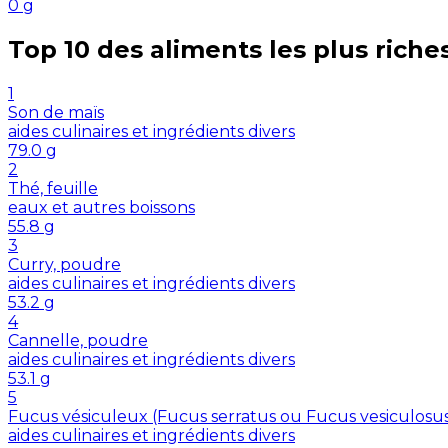
0
g
Top 10 des aliments les plus riche
1
Son de maïs
aides culinaires et ingrédients divers
79.0
g
2
Thé, feuille
eaux et autres boissons
55.8
g
3
Curry, poudre
aides culinaires et ingrédients divers
53.2
g
4
Cannelle, poudre
aides culinaires et ingrédients divers
53.1
g
5
Fucus vésiculeux (Fucus serratus ou Fucus vesiculosu
aides culinaires et ingrédients divers