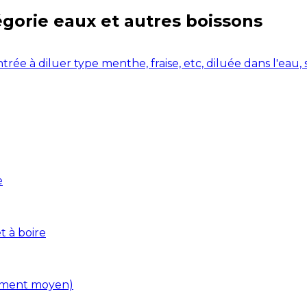
égorie
eaux et autres boissons
rée à diluer type menthe, fraise, etc, diluée dans l'eau,
e
t à boire
liment moyen)