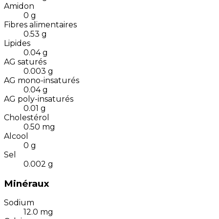
Amidon
0
g
Fibres alimentaires
0.53
g
Lipides
0.04
g
AG saturés
0.003
g
AG mono-insaturés
0.04
g
AG poly-insaturés
0.01
g
Cholestérol
0.50
mg
Alcool
0
g
Sel
0.002
g
Minéraux
Sodium
12.0
mg