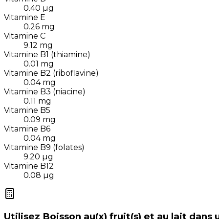
0.40
µg
Vitamine E
0.26
mg
Vitamine C
9.12
mg
Vitamine B1 (thiamine)
0.01
mg
Vitamine B2 (riboflavine)
0.04
mg
Vitamine B3 (niacine)
0.11
mg
Vitamine B5
0.09
mg
Vitamine B6
0.04
mg
Vitamine B9 (folates)
9.20
µg
Vitamine B12
0.08
µg
Utilisez
Boisson au(x) fruit(s) et au lait
dans 