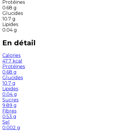
Protéines
0.68
g
Glucides
10.7
g
Lipides
0.04
g
En détail
Calories
47.7
kcal
Protéines
0.68
g
Glucides
10.7
g
Lipides
0.04
g
Sucres
9.89
g
Fibres
0.53
g
Sel
0.002
g