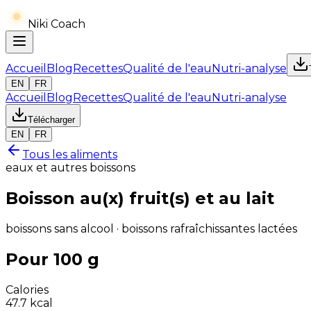
Niki Coach
Accueil
Blog
Recettes
Qualité de l'eau
Nutri-analyse
EN
FR
Accueil
Blog
Recettes
Qualité de l'eau
Nutri-analyse
Télécharger
EN
FR
Tous les aliments
eaux et autres boissons
Boisson au(x) fruit(s) et au lait
boissons sans alcool · boissons rafraîchissantes lactées
Pour 100 g
Calories
47.7
kcal