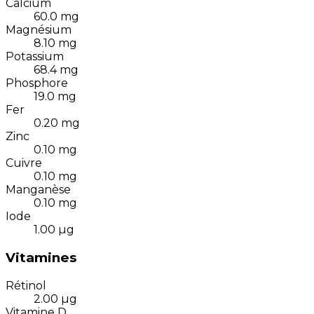
Calcium
60.0
mg
Magnésium
8.10
mg
Potassium
68.4
mg
Phosphore
19.0
mg
Fer
0.20
mg
Zinc
0.10
mg
Cuivre
0.10
mg
Manganèse
0.10
mg
Iode
1.00
µg
Vitamines
Rétinol
2.00
µg
Vitamine D