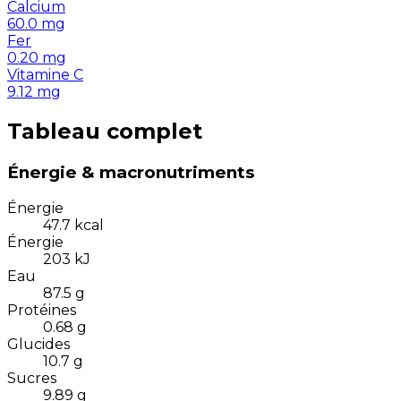
Calcium
60.0
mg
Fer
0.20
mg
Vitamine C
9.12
mg
Tableau complet
Énergie & macronutriments
Énergie
47.7
kcal
Énergie
203
kJ
Eau
87.5
g
Protéines
0.68
g
Glucides
10.7
g
Sucres
9.89
g