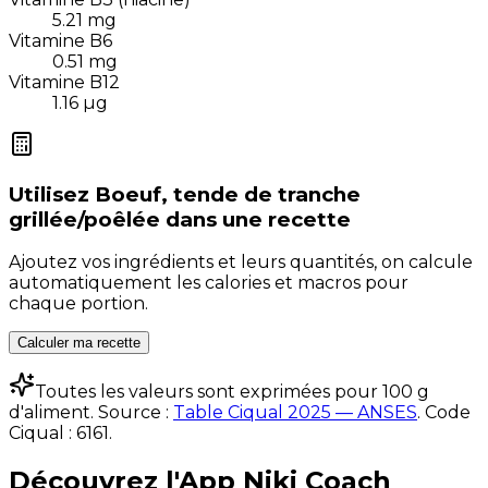
5.21
mg
Vitamine B6
0.51
mg
Vitamine B12
1.16
µg
Utilisez
Boeuf, tende de tranche
grillée/poêlée
dans une recette
Ajoutez vos ingrédients et leurs quantités, on calcule
automatiquement les calories et macros pour
chaque portion.
Calculer ma recette
Toutes les valeurs sont exprimées pour 100 g
d'aliment. Source :
Table Ciqual 2025 — ANSES
.
Code
Ciqual :
6161
.
Découvrez l'App Niki Coach