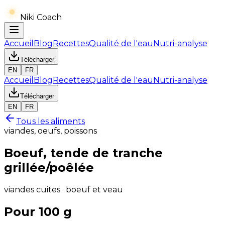
Niki Coach
Accueil
Blog
Recettes
Qualité de l'eau
Nutri-analyse
Télécharger
EN
FR
Accueil
Blog
Recettes
Qualité de l'eau
Nutri-analyse
Télécharger
EN
FR
Tous les aliments
viandes, oeufs, poissons
Boeuf, tende de tranche
grillée/poêlée
viandes cuites · boeuf et veau
Pour 100 g