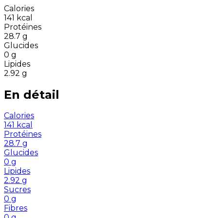
Calories
141
kcal
Protéines
28.7
g
Glucides
0
g
Lipides
2.92
g
En détail
Calories
141
kcal
Protéines
28.7
g
Glucides
0
g
Lipides
2.92
g
Sucres
0
g
Fibres
0
g