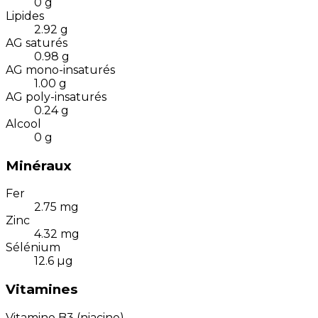
0
g
Lipides
2.92
g
AG saturés
0.98
g
AG mono-insaturés
1.00
g
AG poly-insaturés
0.24
g
Alcool
0
g
Minéraux
Fer
2.75
mg
Zinc
4.32
mg
Sélénium
12.6
µg
Vitamines
Vitamine B3 (niacine)