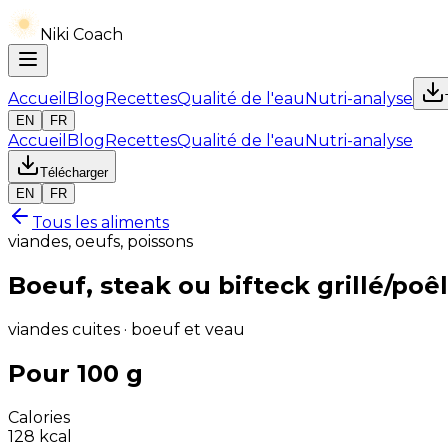
Niki Coach
Accueil
Blog
Recettes
Qualité de l'eau
Nutri-analyse
EN
FR
Accueil
Blog
Recettes
Qualité de l'eau
Nutri-analyse
Télécharger
EN
FR
Tous les aliments
viandes, oeufs, poissons
Boeuf, steak ou bifteck grillé/poê
viandes cuites · boeuf et veau
Pour 100 g
Calories
128
kcal