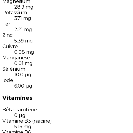
Magnésium
28.9
mg
Potassium
371
mg
Fer
2.21
mg
Zinc
5.39
mg
Cuivre
0.08
mg
Manganèse
0.01
mg
Sélénium
10.0
µg
Iode
6.00
µg
Vitamines
Bêta-carotène
0
µg
Vitamine B3 (niacine)
5.15
mg
Vitamine B6