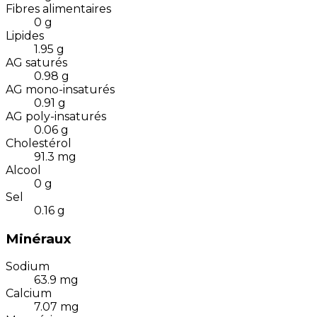
Fibres alimentaires
0
g
Lipides
1.95
g
AG saturés
0.98
g
AG mono-insaturés
0.91
g
AG poly-insaturés
0.06
g
Cholestérol
91.3
mg
Alcool
0
g
Sel
0.16
g
Minéraux
Sodium
63.9
mg
Calcium
7.07
mg