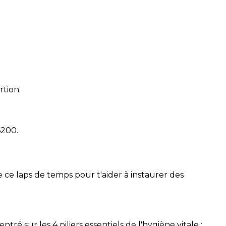
rtion.
6200
.
 ce laps de temps pour t'aider à instaurer des
é sur les 4 piliers essentiels de l'hygiène vitale :