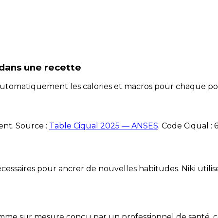
dans une recette
e automatiquement les calories et macros pour chaque po
ent. Source :
Table Ciqual 2025 — ANSES
.
Code Ciqual :
essaires pour ancrer de nouvelles habitudes. Niki utilise
mme sur mesure conçu par un professionnel de santé, centr