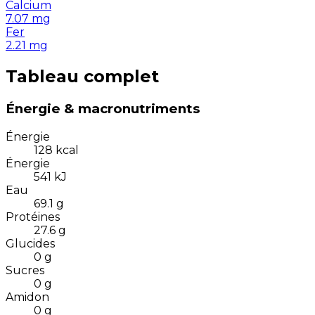
Calcium
7.07
mg
Fer
2.21
mg
Tableau complet
Énergie & macronutriments
Énergie
128
kcal
Énergie
541
kJ
Eau
69.1
g
Protéines
27.6
g
Glucides
0
g
Sucres
0
g
Amidon
0
g