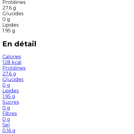
Protéines
27.6
g
Glucides
0
g
Lipides
1.95
g
En détail
Calories
128
kcal
Protéines
27.6
g
Glucides
0
g
Lipides
1.95
g
Sucres
0
g
Fibres
0
g
Sel
0.16
g