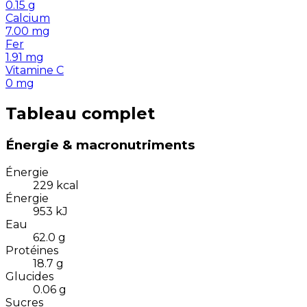
0.15
g
Calcium
7.00
mg
Fer
1.91
mg
Vitamine C
0
mg
Tableau complet
Énergie & macronutriments
Énergie
229
kcal
Énergie
953
kJ
Eau
62.0
g
Protéines
18.7
g
Glucides
0.06
g
Sucres