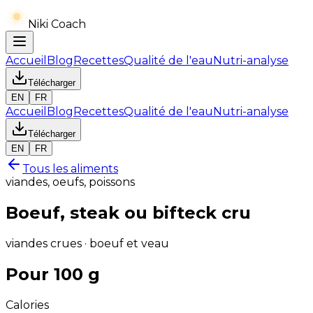
Niki Coach
Accueil
Blog
Recettes
Qualité de l'eau
Nutri-analyse
Télécharger
EN
FR
Accueil
Blog
Recettes
Qualité de l'eau
Nutri-analyse
Télécharger
EN
FR
Tous les aliments
viandes, oeufs, poissons
Boeuf, steak ou bifteck cru
viandes crues · boeuf et veau
Pour 100 g
Calories