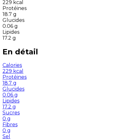
229
kcal
Protéines
18.7
g
Glucides
0.06
g
Lipides
17.2
g
En détail
Calories
229
kcal
Protéines
18.7
g
Glucides
0.06
g
Lipides
17.2
g
Sucres
0
g
Fibres
0
g
Sel