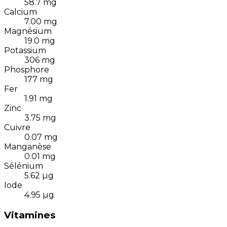
58.7
mg
Calcium
7.00
mg
Magnésium
19.0
mg
Potassium
306
mg
Phosphore
177
mg
Fer
1.91
mg
Zinc
3.75
mg
Cuivre
0.07
mg
Manganèse
0.01
mg
Sélénium
5.62
µg
Iode
4.95
µg
Vitamines