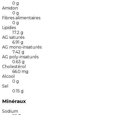
0
g
Amidon
0
g
Fibres alimentaires
0
g
Lipides
17.2
g
AG saturés
6.91
g
AG mono-insaturés
7.42
g
AG poly-insaturés
0.63
g
Cholestérol
66.0
mg
Alcool
0
g
Sel
0.15
g
Minéraux
Sodium