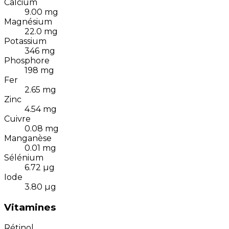
Calcium
9.00
mg
Magnésium
22.0
mg
Potassium
346
mg
Phosphore
198
mg
Fer
2.65
mg
Zinc
4.54
mg
Cuivre
0.08
mg
Manganèse
0.01
mg
Sélénium
6.72
µg
Iode
3.80
µg
Vitamines
Rétinol