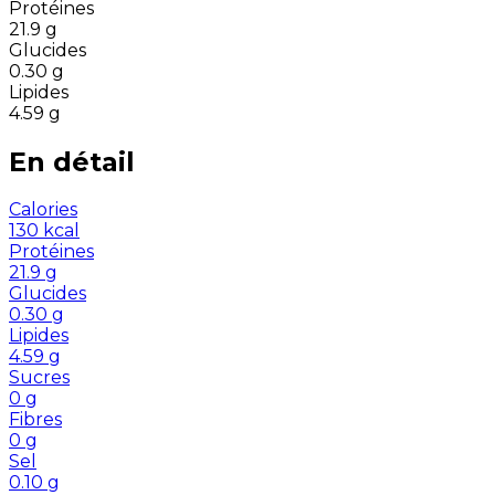
Protéines
21.9
g
Glucides
0.30
g
Lipides
4.59
g
En détail
Calories
130
kcal
Protéines
21.9
g
Glucides
0.30
g
Lipides
4.59
g
Sucres
0
g
Fibres
0
g
Sel
0.10
g