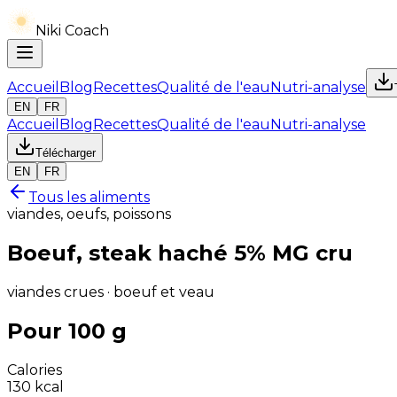
Niki Coach
Accueil
Blog
Recettes
Qualité de l'eau
Nutri-analyse
EN
FR
Accueil
Blog
Recettes
Qualité de l'eau
Nutri-analyse
Télécharger
EN
FR
Tous les aliments
viandes, oeufs, poissons
Boeuf, steak haché 5% MG cru
viandes crues · boeuf et veau
Pour 100 g
Calories
130
kcal