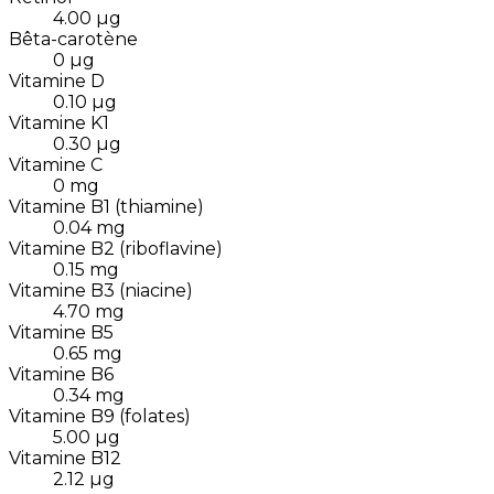
4.00
µg
Bêta-carotène
0
µg
Vitamine D
0.10
µg
Vitamine K1
0.30
µg
Vitamine C
0
mg
Vitamine B1 (thiamine)
0.04
mg
Vitamine B2 (riboflavine)
0.15
mg
Vitamine B3 (niacine)
4.70
mg
Vitamine B5
0.65
mg
Vitamine B6
0.34
mg
Vitamine B9 (folates)
5.00
µg
Vitamine B12
2.12
µg