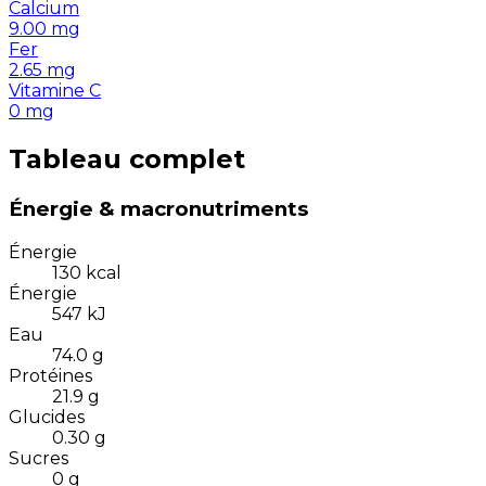
Calcium
9.00
mg
Fer
2.65
mg
Vitamine C
0
mg
Tableau complet
Énergie & macronutriments
Énergie
130
kcal
Énergie
547
kJ
Eau
74.0
g
Protéines
21.9
g
Glucides
0.30
g
Sucres
0
g