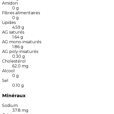
Amidon
0
g
Fibres alimentaires
0
g
Lipides
4.59
g
AG saturés
1.64
g
AG mono-insaturés
1.86
g
AG poly-insaturés
0.30
g
Cholestérol
62.0
mg
Alcool
0
g
Sel
0.10
g
Minéraux
Sodium
37.8
mg