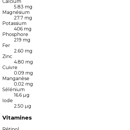
Calcium
5.83
mg
Magnésium
27.7
mg
Potassium
406
mg
Phosphore
219
mg
Fer
2.60
mg
Zinc
4.80
mg
Cuivre
0.09
mg
Manganèse
0.02
mg
Sélénium
16.6
µg
Iode
2.50
µg
Vitamines
Rétinol