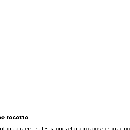
ne recette
e automatiquement les calories et macros pour chaque po