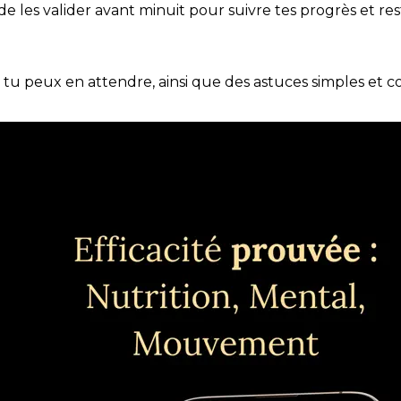
t de les valider avant minuit pour suivre tes progrès et res
e tu peux en attendre, ainsi que des astuces simples et 