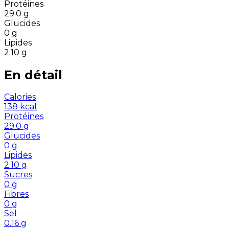
Protéines
29.0
g
Glucides
0
g
Lipides
2.10
g
En détail
Calories
138
kcal
Protéines
29.0
g
Glucides
0
g
Lipides
2.10
g
Sucres
0
g
Fibres
0
g
Sel
0.16
g