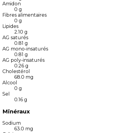
Amidon
0
g
Fibres alimentaires
0
g
Lipides
2.10
g
AG saturés
0.81
g
AG mono-insaturés
0.81
g
AG poly-insaturés
0.26
g
Cholestérol
68.0
mg
Alcool
0
g
Sel
0.16
g
Minéraux
Sodium
63.0
mg