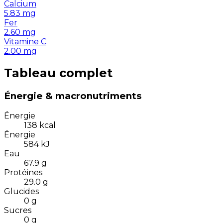
Calcium
5.83
mg
Fer
2.60
mg
Vitamine C
2.00
mg
Tableau complet
Énergie & macronutriments
Énergie
138
kcal
Énergie
584
kJ
Eau
67.9
g
Protéines
29.0
g
Glucides
0
g
Sucres
0
g