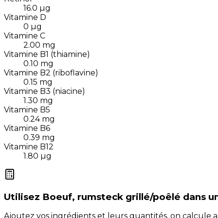
16.0
µg
Vitamine D
0
µg
Vitamine C
2.00
mg
Vitamine B1 (thiamine)
0.10
mg
Vitamine B2 (riboflavine)
0.15
mg
Vitamine B3 (niacine)
1.30
mg
Vitamine B5
0.24
mg
Vitamine B6
0.39
mg
Vitamine B12
1.80
µg
Utilisez
Boeuf, rumsteck grillé/poêlé
dans u
Ajoutez vos ingrédients et leurs quantités, on calcul