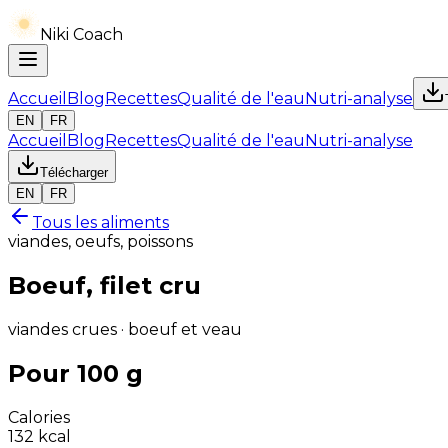
Niki Coach
Accueil
Blog
Recettes
Qualité de l'eau
Nutri-analyse
EN
FR
Accueil
Blog
Recettes
Qualité de l'eau
Nutri-analyse
Télécharger
EN
FR
Tous les aliments
viandes, oeufs, poissons
Boeuf, filet cru
viandes crues · boeuf et veau
Pour 100 g
Calories
132
kcal