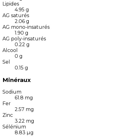
Lipides
4.95
g
AG saturés
2.06
g
AG mono-insaturés
1.90
g
AG poly-insaturés
0.22
g
Alcool
0
g
Sel
0.15
g
Minéraux
Sodium
61.8
mg
Fer
2.57
mg
Zinc
3.22
mg
Sélénium
8.83
µg