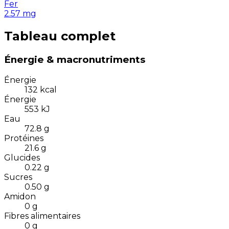
Fer
2.57
mg
Tableau complet
Énergie & macronutriments
Énergie
132
kcal
Énergie
553
kJ
Eau
72.8
g
Protéines
21.6
g
Glucides
0.22
g
Sucres
0.50
g
Amidon
0
g
Fibres alimentaires
0
g