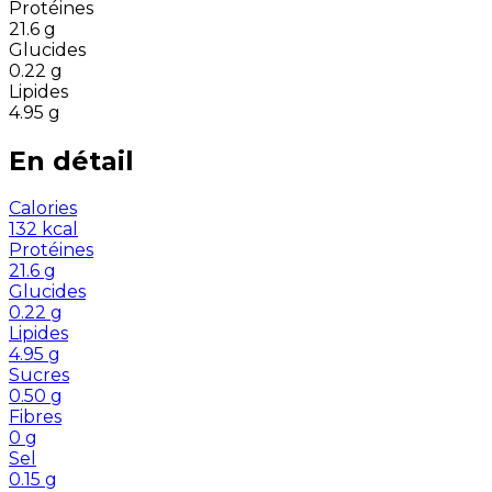
Protéines
21.6
g
Glucides
0.22
g
Lipides
4.95
g
En détail
Calories
132
kcal
Protéines
21.6
g
Glucides
0.22
g
Lipides
4.95
g
Sucres
0.50
g
Fibres
0
g
Sel
0.15
g