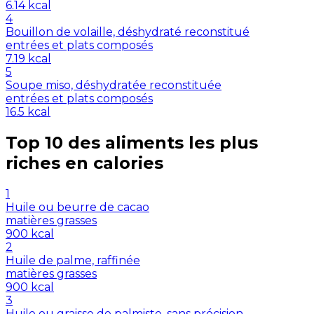
6.14
kcal
4
Bouillon de volaille, déshydraté reconstitué
entrées et plats composés
7.19
kcal
5
Soupe miso, déshydratée reconstituée
entrées et plats composés
16.5
kcal
Top 10 des aliments les plus
riches en
calories
1
Huile ou beurre de cacao
matières grasses
900
kcal
2
Huile de palme, raffinée
matières grasses
900
kcal
3
Huile ou graisse de palmiste, sans précision