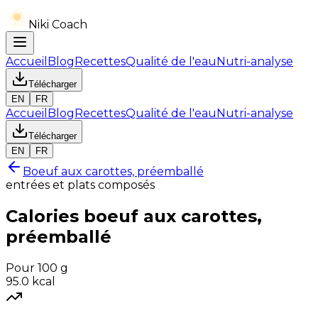
Niki Coach
Accueil
Blog
Recettes
Qualité de l'eau
Nutri-analyse
Télécharger
EN
FR
Accueil
Blog
Recettes
Qualité de l'eau
Nutri-analyse
Télécharger
EN
FR
Boeuf aux carottes, préemballé
entrées et plats composés
Calories
boeuf aux carottes,
préemballé
Pour 100 g
95.0
kcal