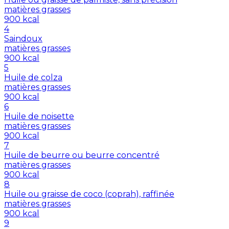
matières grasses
900
kcal
4
Saindoux
matières grasses
900
kcal
5
Huile de colza
matières grasses
900
kcal
6
Huile de noisette
matières grasses
900
kcal
7
Huile de beurre ou beurre concentré
matières grasses
900
kcal
8
Huile ou graisse de coco (coprah), raffinée
matières grasses
900
kcal
9