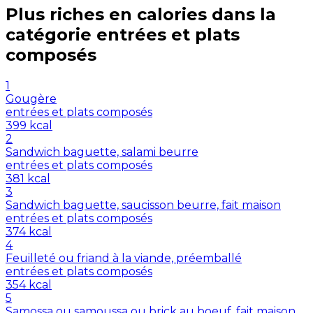
Plus riches en
calories
dans la
catégorie
entrées et plats
composés
1
Gougère
entrées et plats composés
399
kcal
2
Sandwich baguette, salami beurre
entrées et plats composés
381
kcal
3
Sandwich baguette, saucisson beurre, fait maison
entrées et plats composés
374
kcal
4
Feuilleté ou friand à la viande, préemballé
entrées et plats composés
354
kcal
5
Samossa ou samoussa ou brick au boeuf, fait maison,