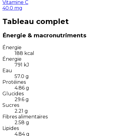
Vitamine C
40.0
mg
Tableau complet
Énergie & macronutriments
Énergie
188
kcal
Énergie
791
kJ
Eau
57.0
g
Protéines
4.86
g
Glucides
29.6
g
Sucres
2.21
g
Fibres alimentaires
2.58
g
Lipides
4.84
g