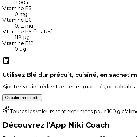
3.00
mg
Vitamine B5
0
mg
Vitamine B6
0.12
mg
Vitamine B9 (folates)
118
µg
Vitamine B12
0
µg
Utilisez
Blé dur précuit, cuisiné, en sachet 
Ajoutez vos ingrédients et leurs quantités, on calcul
Calculer ma recette
Toutes les valeurs sont exprimées pour 100 g d'alim
Découvrez l'App Niki Coach