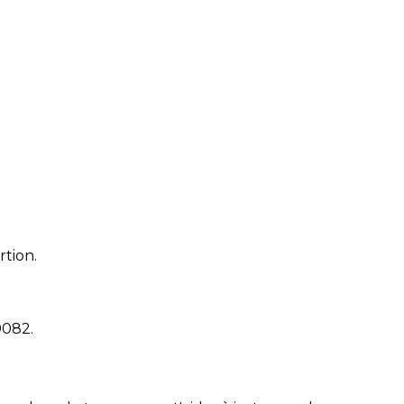
rtion.
9082
.