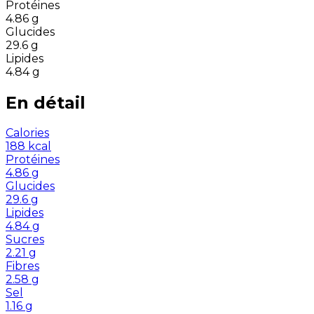
Protéines
4.86
g
Glucides
29.6
g
Lipides
4.84
g
En détail
Calories
188
kcal
Protéines
4.86
g
Glucides
29.6
g
Lipides
4.84
g
Sucres
2.21
g
Fibres
2.58
g
Sel
1.16
g