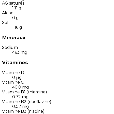
AG saturés
1.11
g
Alcool
0
g
Sel
1.16
g
Minéraux
Sodium
463
mg
Vitamines
Vitamine D
0
µg
Vitamine C
40.0
mg
Vitamine B1 (thiamine)
0.72
mg
Vitamine B2 (riboflavine)
0.02
mg
Vitamine B3 (niacine)