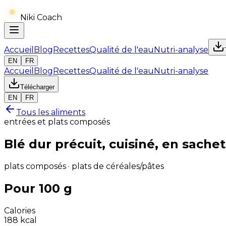
Niki Coach
Accueil
Blog
Recettes
Qualité de l'eau
Nutri-analyse
EN
FR
Accueil
Blog
Recettes
Qualité de l'eau
Nutri-analyse
Télécharger
EN
FR
Tous les aliments
entrées et plats composés
Blé dur précuit, cuisiné, en sache
plats composés · plats de céréales/pâtes
Pour 100 g
Calories
188
kcal