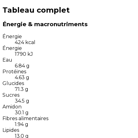
Tableau complet
Énergie & macronutriments
Énergie
424
kcal
Énergie
1790
kJ
Eau
6.84
g
Protéines
4.63
g
Glucides
71.3
g
Sucres
34.5
g
Amidon
30.1
g
Fibres alimentaires
1.94
g
Lipides
13.0
g