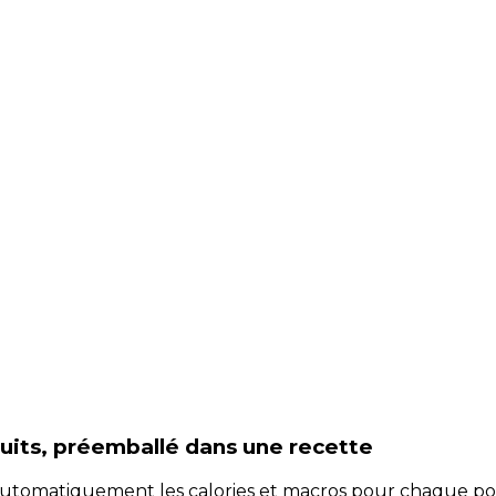
ruits, préemballé
dans une recette
e automatiquement les calories et macros pour chaque po