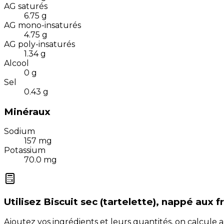
AG saturés
6.75
g
AG mono-insaturés
4.75
g
AG poly-insaturés
1.34
g
Alcool
0
g
Sel
0.43
g
Minéraux
Sodium
157
mg
Potassium
70.0
mg
Utilisez
Biscuit sec (tartelette), nappé aux f
Ajoutez vos ingrédients et leurs quantités, on calcul