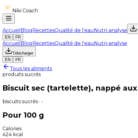
Niki Coach
Accueil
Blog
Recettes
Qualité de l'eau
Nutri-analyse
EN
FR
Accueil
Blog
Recettes
Qualité de l'eau
Nutri-analyse
Télécharger
EN
FR
Tous les aliments
produits sucrés
Biscuit sec (tartelette), nappé aux
biscuits sucrés · -
Pour 100 g
Calories
424
kcal