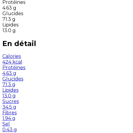
Protéines
4.63
g
Glucides
71.3
g
Lipides
13.0
g
En détail
Calories
424
kcal
Protéines
4.63
g
Glucides
71.3
g
Lipides
13.0
g
Sucres
34.5
g
Fibres
1.94
g
Sel
0.43
g