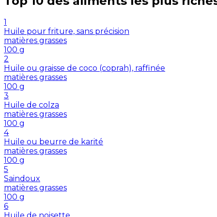
Top 10 des aliments les plus riche
1
Huile pour friture, sans précision
matières grasses
100
g
2
Huile ou graisse de coco (coprah), raffinée
matières grasses
100
g
3
Huile de colza
matières grasses
100
g
4
Huile ou beurre de karité
matières grasses
100
g
5
Saindoux
matières grasses
100
g
6
Huile de noisette