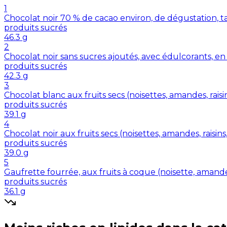
1
Chocolat noir 70 % de cacao environ, de dégustation, t
produits sucrés
46.3
g
2
Chocolat noir sans sucres ajoutés, avec édulcorants, en
produits sucrés
42.3
g
3
Chocolat blanc aux fruits secs (noisettes, amandes, raisin
produits sucrés
39.1
g
4
Chocolat noir aux fruits secs (noisettes, amandes, raisins,
produits sucrés
39.0
g
5
Gaufrette fourrée, aux fruits à coque (noisette, amande,
produits sucrés
36.1
g