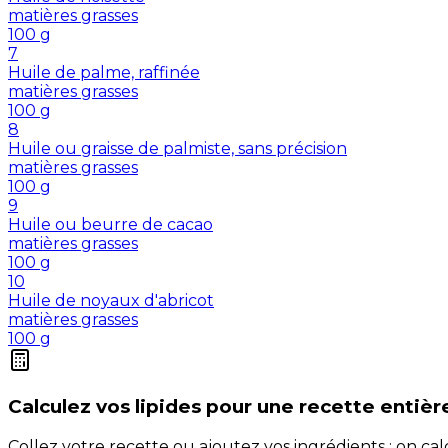
matières grasses
100
g
7
Huile de palme, raffinée
matières grasses
100
g
8
Huile ou graisse de palmiste, sans précision
matières grasses
100
g
9
Huile ou beurre de cacao
matières grasses
100
g
10
Huile de noyaux d'abricot
matières grasses
100
g
Calculez vos
lipides
pour une recette entièr
Collez votre recette ou ajoutez vos ingrédients : on c