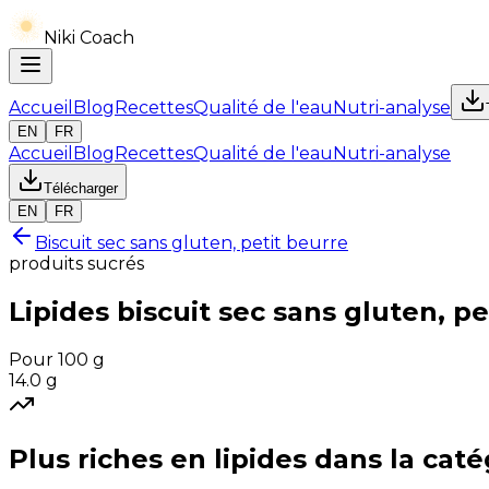
Niki Coach
Accueil
Blog
Recettes
Qualité de l'eau
Nutri-analyse
EN
FR
Accueil
Blog
Recettes
Qualité de l'eau
Nutri-analyse
Télécharger
EN
FR
Biscuit sec sans gluten, petit beurre
produits sucrés
Lipides
biscuit sec sans gluten, pe
Pour 100 g
14.0
g
Plus riches en
lipides
dans la caté