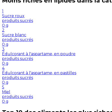
Moins riches en
lipides
dans la ca
1
Sucre roux
produits sucrés
0
g
2
Sucre blanc
produits sucrés
0
g
3
Édulcorant à l'aspartame, en poudre
produits sucrés
0
g
4
Édulcorant à l'aspartame, en pastilles
produits sucrés
0
g
5
Miel
produits sucrés
0
g