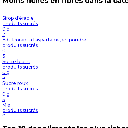
Moins riches en
fibres
dans la cat
1
Sirop d'érable
produits sucrés
0
g
2
Édulcorant à l'aspartame, en poudre
produits sucrés
0
g
3
Sucre blanc
produits sucrés
0
g
4
Sucre roux
produits sucrés
0
g
5
Miel
produits sucrés
0
g