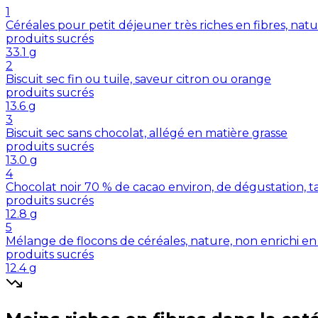
1
Céréales pour petit déjeuner très riches en fibres, nat
produits sucrés
33.1
g
2
Biscuit sec fin ou tuile, saveur citron ou orange
produits sucrés
13.6
g
3
Biscuit sec sans chocolat, allégé en matière grasse
produits sucrés
13.0
g
4
Chocolat noir 70 % de cacao environ, de dégustation, t
produits sucrés
12.8
g
5
Mélange de flocons de céréales, nature, non enrichi en
produits sucrés
12.4
g