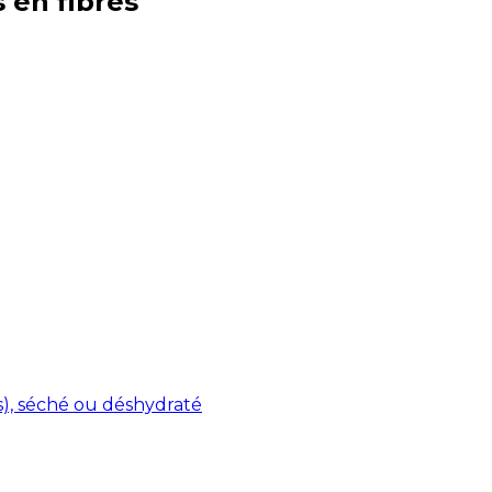
s en
fibres
s), séché ou déshydraté