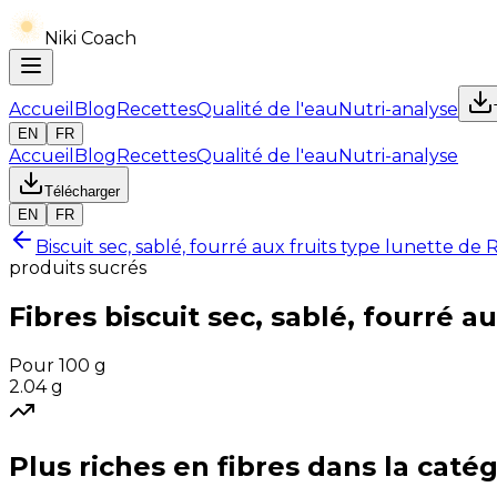
Niki Coach
Accueil
Blog
Recettes
Qualité de l'eau
Nutri-analyse
EN
FR
Accueil
Blog
Recettes
Qualité de l'eau
Nutri-analyse
Télécharger
EN
FR
Biscuit sec, sablé, fourré aux fruits type lunette d
produits sucrés
Fibres
biscuit sec, sablé, fourré a
Pour 100 g
2.04
g
Plus riches en
fibres
dans la catég