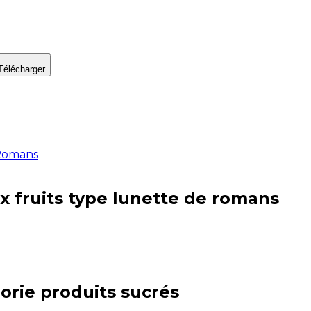
Télécharger
e Romans
ux fruits type lunette de romans
orie
produits sucrés