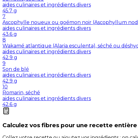
aides culinaires et ingrédients divers
45.7
g
7
Ascophylle noueux ou goémon noir (Ascophyllum nod
aides culinaires et ingrédients divers
43.6
g
8
Wakamé atlantique (Alaria esculenta), séché ou déshy
aides culinaires et ingrédients divers
42.9
g
9
Son de blé
aides culinaires et ingrédients divers
42.9
g
10
Romarin, séché
aides culinaires et ingrédients divers
42.6
g
Calculez vos
fibres
pour une recette entière
Collez votre recette ou ajoutez vos ingrédients : on c