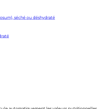
osum), séché ou déshydraté
draté
alcule automatiquement les valeurs nutritionnelles.