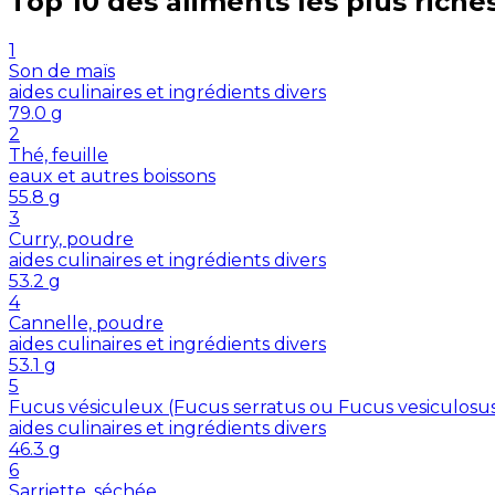
Top 10 des aliments les plus riche
1
Son de maïs
aides culinaires et ingrédients divers
79.0
g
2
Thé, feuille
eaux et autres boissons
55.8
g
3
Curry, poudre
aides culinaires et ingrédients divers
53.2
g
4
Cannelle, poudre
aides culinaires et ingrédients divers
53.1
g
5
Fucus vésiculeux (Fucus serratus ou Fucus vesiculosu
aides culinaires et ingrédients divers
46.3
g
6
Sarriette, séchée