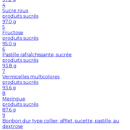
4
Sucre roux
produits sucrés
97.0
g
5
Fructose
produits sucrés
95.0
g
6
Pastille rafraîchissante, sucrée
produits sucrés
93.8
g
7
Vermicelles multicolores
produits sucrés
93.6
g
8
Meringue
produits sucrés
87.6
g
9
Bonbon dur type collier, sifflet, sucette, pastille, au
dextrose