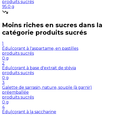
produits sucrés
95.0
g
Moins riches en
sucres
dans la
catégorie
produits sucrés
1
Édulcorant à l'aspartame, en pastilles
produits sucrés
0
g
2
Édulcorant à base d'extrait de stévia
produits sucrés
0
g
3
Galette de sarrasin, nature, souple (à garnir)
préemballée
produits sucrés
0
g
4
Édulcorant à la saccharine