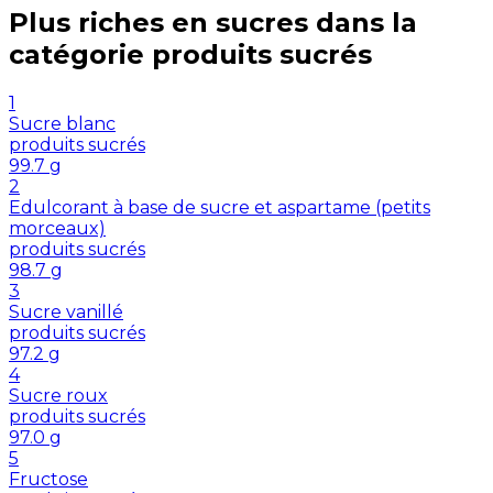
Plus riches en
sucres
dans la
catégorie
produits sucrés
1
Sucre blanc
produits sucrés
99.7
g
2
Edulcorant à base de sucre et aspartame (petits
morceaux)
produits sucrés
98.7
g
3
Sucre vanillé
produits sucrés
97.2
g
4
Sucre roux
produits sucrés
97.0
g
5
Fructose