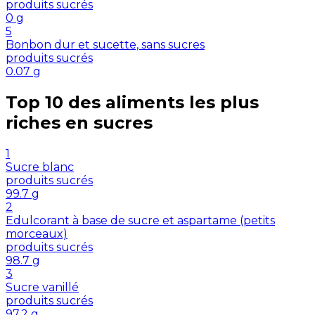
produits sucrés
0
g
5
Bonbon dur et sucette, sans sucres
produits sucrés
0.07
g
Top 10 des aliments les plus
riches en
sucres
1
Sucre blanc
produits sucrés
99.7
g
2
Edulcorant à base de sucre et aspartame (petits
morceaux)
produits sucrés
98.7
g
3
Sucre vanillé
produits sucrés
97.2
g