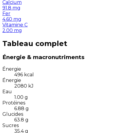
Calcium
91.8
mg
Fer
4.60
mg
Vitamine C
2.00
mg
Tableau complet
Énergie & macronutriments
Énergie
496
kcal
Énergie
2080
kJ
Eau
1.00
g
Protéines
6.88
g
Glucides
63.8
g
Sucres
35.4
g