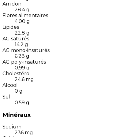
Amidon
28.4
g
Fibres alimentaires
4.00
g
Lipides
22.8
g
AG saturés
14.2
g
AG mono-insaturés
6.28
g
AG poly-insaturés
0.99
g
Cholestérol
24.6
mg
Alcool
0
g
Sel
0.59
g
Minéraux
Sodium
236
mg