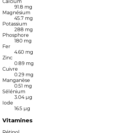
Calcium
91.8
mg
Magnésium
45.7
mg
Potassium
288
mg
Phosphore
180
mg
Fer
4.60
mg
Zinc
0.89
mg
Cuivre
0.29
mg
Manganèse
0.51
mg
Sélénium
3.04
µg
Iode
16.5
µg
Vitamines
Rétinol