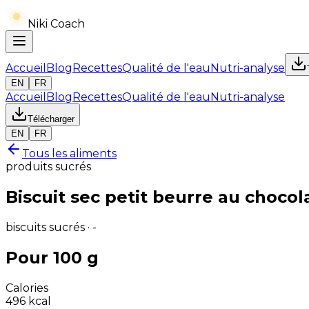
Niki Coach
Accueil
Blog
Recettes
Qualité de l'eau
Nutri-analyse
EN
FR
Accueil
Blog
Recettes
Qualité de l'eau
Nutri-analyse
Télécharger
EN
FR
Tous les aliments
produits sucrés
Biscuit sec petit beurre au chocol
biscuits sucrés · -
Pour 100 g
Calories
496
kcal