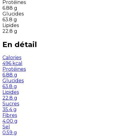
Protéines
6.88
g
Glucides
63.8
g
Lipides
22.8
g
En détail
Calories
496
kcal
Protéines
6.88
g
Glucides
63.8
g
Lipides
22.8
g
Sucres
35.4
g
Fibres
4.00
g
Sel
0.59
g