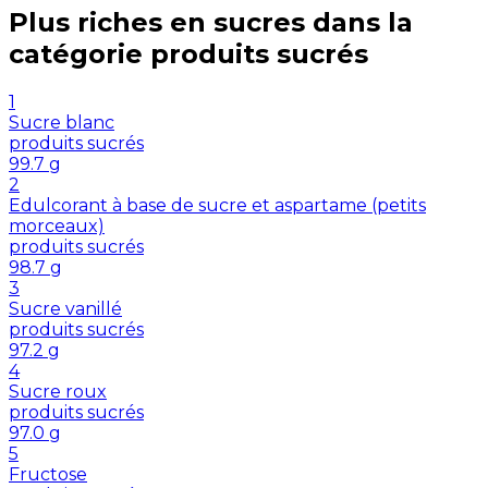
Plus riches en
sucres
dans la
catégorie
produits sucrés
1
Sucre blanc
produits sucrés
99.7
g
2
Edulcorant à base de sucre et aspartame (petits
morceaux)
produits sucrés
98.7
g
3
Sucre vanillé
produits sucrés
97.2
g
4
Sucre roux
produits sucrés
97.0
g
5
Fructose