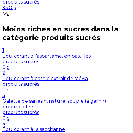
produits sucrés
95.0
g
Moins riches en
sucres
dans la
catégorie
produits sucrés
1
Édulcorant à l'aspartame, en pastilles
produits sucrés
0
g
2
Édulcorant à base d'extrait de stévia
produits sucrés
0
g
3
Galette de sarrasin, nature, souple (à garnir)
préemballée
produits sucrés
0
g
4
Édulcorant à la saccharine