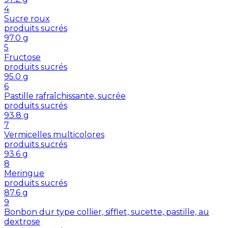
4
Sucre roux
produits sucrés
97.0
g
5
Fructose
produits sucrés
95.0
g
6
Pastille rafraîchissante, sucrée
produits sucrés
93.8
g
7
Vermicelles multicolores
produits sucrés
93.6
g
8
Meringue
produits sucrés
87.6
g
9
Bonbon dur type collier, sifflet, sucette, pastille, au
dextrose