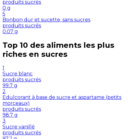
produits sucrés
0
g
5
Bonbon dur et sucette, sans sucres
produits sucrés
0.07
g
Top 10 des aliments les plus
riches en
sucres
1
Sucre blanc
produits sucrés
99.7
g
2
Edulcorant à base de sucre et aspartame (petits
morceaux)
produits sucrés
98.7
g
3
Sucre vanillé
produits sucrés
97.2
g