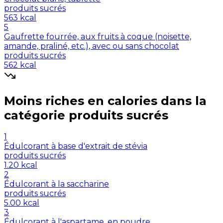
produits sucrés
563
kcal
5
Gaufrette fourrée, aux fruits à coque (noisette,
amande, praliné, etc.), avec ou sans chocolat
produits sucrés
562
kcal
Moins riches en
calories
dans la
catégorie
produits sucrés
1
Édulcorant à base d'extrait de stévia
produits sucrés
1.20
kcal
2
Édulcorant à la saccharine
produits sucrés
5.00
kcal
3
Édulcorant à l'aspartame, en poudre