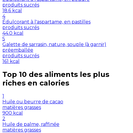
produits sucrés
18.6
kcal
4
Édulcorant à l'aspartame, en pastilles
produits sucrés
44.0
kcal
5
Galette de sarrasin, nature, souple (à garnir)
préemballée
produits sucrés
161
kcal
Top 10 des aliments les plus
riches en
calories
1
Huile ou beurre de cacao
matières grasses
900
kcal
2
Huile de palme, raffinée
matières grasses