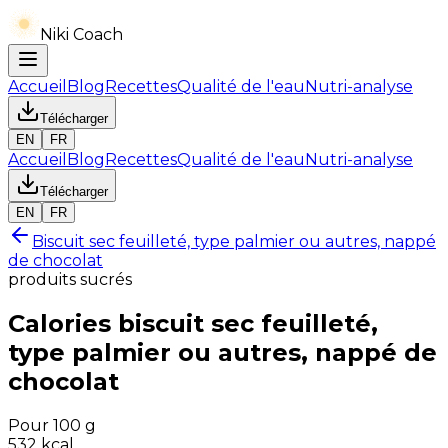
Niki Coach
Accueil
Blog
Recettes
Qualité de l'eau
Nutri-analyse
Télécharger
EN
FR
Accueil
Blog
Recettes
Qualité de l'eau
Nutri-analyse
Télécharger
EN
FR
Biscuit sec feuilleté, type palmier ou autres, nappé
de chocolat
produits sucrés
Calories
biscuit sec feuilleté,
type palmier ou autres, nappé de
chocolat
Pour 100 g
532
kcal